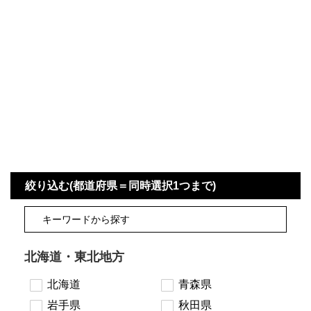
四国地方
香川県
徳島県
高知県
愛媛県
九州地方
佐賀県
大分県
長崎県
鹿児島県
沖縄県
福岡県
宮崎県
熊本県
宿タイプ・条件(複数選択可)
絞り込む(都道府県＝同時選択1つまで)
スーパー銭湯(仮眠可
ホテル
能)
旅館
民宿・ゲストハウス
北海道・東北地方
ペンション
ライダーハウス
コテージ・バンガロ
北海道
青森県
オーベルジュ
ー・貸別荘など
岩手県
秋田県