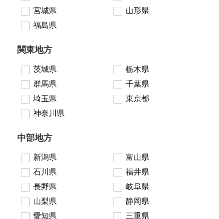
温泉あり
駐車場無料
宮城県
山形県
舗装路の駐車場
屋内駐車場
福島県
屋根付き駐車場
門扉付き駐車場
防犯カメラ付き駐車
夜間照明付き駐車場
関東地方
場
洗車可能
時間貸し対応
茨城県
栃木県
チェックイン前駐車
キャッシュレス決済
群馬県
千葉県
可能
対応
埼玉県
東京都
クレジットカード対
電子マネー対応
応
神奈川県
ツーリング専用プラ
QRコード決済対応
ンあり
中部地方
新潟県
富山県
検索
石川県
福井県
長野県
岐阜県
山梨県
静岡県
愛知県
三重県