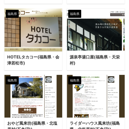
福島県
福島県
HOTELタカコー(福島県・会
源泉亭湯口屋(福島県・天栄
津若松市)
村)
福島県
福島県
おやど風来坊(福島県・北塩
ライダーハウス風来坊(福島