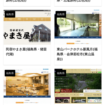
原村(五色沼))
県・北塩原村(五色沼))
福島県
福島県
民宿やまき屋(福島県・猪苗
東山パークホテル新風月(福
代湖)
島県・会津若松市(東山温
泉))
福島県
福島県