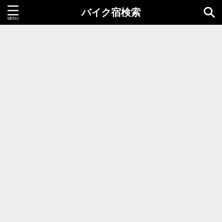
バイク宿検索
都道府県＝同時選択1つまで
北海道・東北地方
北海道
青森県
岩手県
秋田県
宮城県
山形県
福島県
関東地方
茨城県
栃木県
群馬県
千葉県
埼玉県
東京都
神奈川県