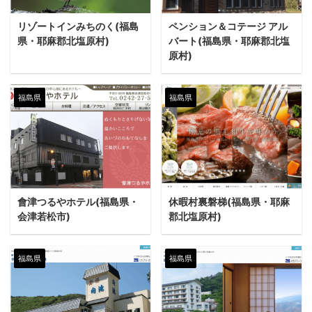
リゾートインみちのく(福島
ペンション＆コテージ アル
県・耶麻郡北塩原村)
バート(福島県・耶麻郡北塩
原村)
福島県
福島県
會津つるやホテル(福島県・
休暇村裏磐梯(福島県・耶麻
会津若松市)
郡北塩原村)
福島県
福島県