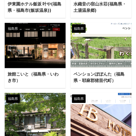
伊東園ホテル飯坂 叶や(福島
水織音の宿山水荘(福島県・
県・福島市(飯坂温泉))
土湯温泉郷)
福島県
福島県
旅館こいと（福島県・いわ
ペンションぽぽんた（福島
き市）
県・耶麻郡猪苗代町）
福島県
福島県