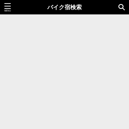
バイク宿検索
都道府県＝同時選択1つまで
北海道・東北地方
北海道
青森県
岩手県
秋田県
宮城県
山形県
福島県
関東地方
茨城県
栃木県
群馬県
千葉県
埼玉県
東京都
神奈川県