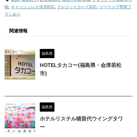
能
,
キャッシュレス決済対応
,
クレジットカード対応
,
ツーリング専用プ
ランあり
関連情報
福島県
HOTELタカコー(福島県・会津若松
市)
福島県
ホテルリステル猪苗代ウイングタワ
ー