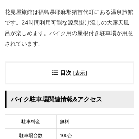
四国地方
花見屋旅館は福島県耶麻郡猪苗代町にある温泉旅館
香川県
徳島県
高知県
愛媛県
です。24時間利用可能な源泉掛け流しの大露天風
九州地方
呂が楽しめます。バイク用の屋根付き駐車場が用意
されています。
佐賀県
大分県
長崎県
鹿児島県
沖縄県
福岡県
宮崎県
熊本県
目次
[
表示
]
宿タイプ・条件(複数選択可)
スーパー銭湯(仮眠可
ホテル
バイク駐車場関連情報&アクセス
能)
旅館
民宿・ゲストハウス
ペンション
ライダーハウス
駐車料金
無料
コテージ・バンガロ
オーベルジュ
ー・貸別荘など
駐車場台数
100台