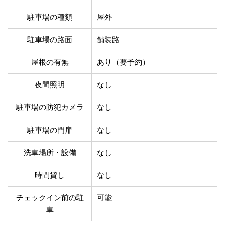
温泉あり
駐車場無料
舗装路の駐車場
屋内駐車場
駐車場の種類
屋外
屋根付き駐車場
門扉付き駐車場
駐車場の路面
舗装路
防犯カメラ付き駐車
夜間照明付き駐車場
場
屋根の有無
あり（要予約）
洗車可能
時間貸し対応
チェックイン前駐車
キャッシュレス決済
夜間照明
なし
可能
対応
クレジットカード対
駐車場の防犯カメラ
なし
電子マネー対応
応
ツーリング専用プラ
駐車場の門扉
なし
QRコード決済対応
ンあり
洗車場所・設備
なし
検索
時間貸し
なし
チェックイン前の駐
可能
車