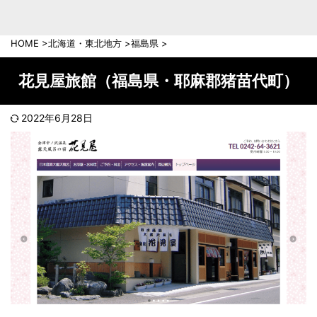
中部地方
新潟県
富山県
HOME
>
北海道・東北地方
>
福島県
>
石川県
福井県
長野県
岐阜県
花見屋旅館（福島県・耶麻郡猪苗代町）
山梨県
静岡県
愛知県
三重県
2022年6月28日
近畿地方
滋賀県
京都府
大阪府
兵庫県
奈良県
和歌山県
中国地方
岡山県
広島県
鳥取県
島根県
山口県