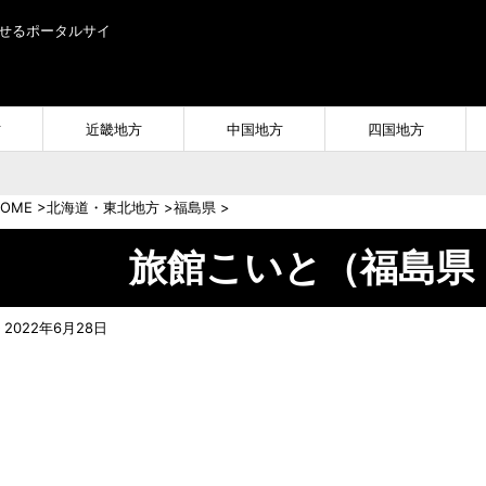
せるポータルサイ
方
近畿地方
中国地方
四国地方
OME
>
北海道・東北地方
>
福島県
>
旅館こいと（福島県
2022年6月28日