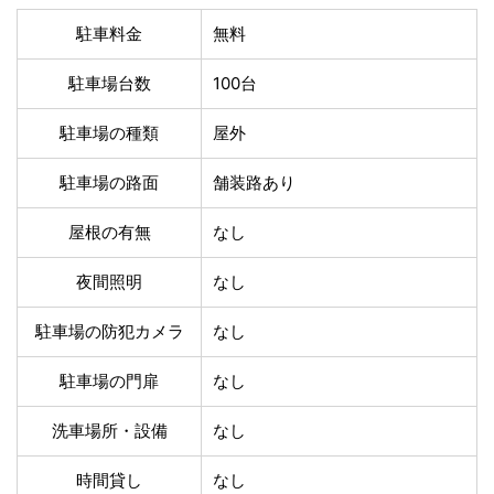
温泉あり
駐車場無料
駐車料金
無料
舗装路の駐車場
屋内駐車場
屋根付き駐車場
門扉付き駐車場
駐車場台数
100台
防犯カメラ付き駐車
夜間照明付き駐車場
場
駐車場の種類
屋外
洗車可能
時間貸し対応
チェックイン前駐車
キャッシュレス決済
駐車場の路面
舗装路あり
可能
対応
クレジットカード対
屋根の有無
なし
電子マネー対応
応
夜間照明
なし
ツーリング専用プラ
QRコード決済対応
ンあり
駐車場の防犯カメラ
なし
検索
駐車場の門扉
なし
洗車場所・設備
なし
時間貸し
なし