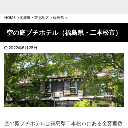
中部地方
新潟県
富山県
HOME
>
北海道・東北地方
>
福島県
>
石川県
福井県
長野県
岐阜県
空の庭プチホテル（福島県・二本松市）
山梨県
静岡県
愛知県
三重県
2022年6月28日
近畿地方
滋賀県
京都府
大阪府
兵庫県
奈良県
和歌山県
中国地方
岡山県
広島県
鳥取県
島根県
山口県
空の庭プチホテルは福島県二本松市にある全客室数