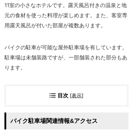
四国地方
11室の小さなホテルです。露天風呂付きの温泉と地
香川県
徳島県
元の食材を使った料理が楽しめます。また、客室専
高知県
愛媛県
用露天風呂が付いた部屋が複数あります。
九州地方
佐賀県
大分県
バイクの駐車が可能な屋外駐車場を有しています。
長崎県
鹿児島県
駐車場は未舗装路ですが、一部舗装された部分もあ
沖縄県
福岡県
宮崎県
熊本県
ります。
宿タイプ・条件(複数選択可)
スーパー銭湯(仮眠可
ホテル
目次
[
表示
]
能)
旅館
民宿・ゲストハウス
ペンション
ライダーハウス
コテージ・バンガロ
バイク駐車場関連情報&アクセス
オーベルジュ
ー・貸別荘など