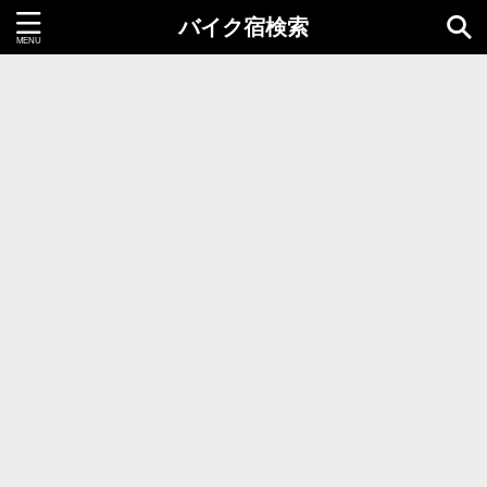
バイク宿検索
都道府県＝同時選択1つまで
北海道・東北地方
北海道
青森県
岩手県
秋田県
宮城県
山形県
福島県
関東地方
茨城県
栃木県
群馬県
千葉県
埼玉県
東京都
神奈川県