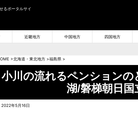
せるポータルサイ
方
近畿地方
中国地方
四国地方
OME
>
北海道・東北地方
>
福島県
>
小川の流れるペンションの
湖/磐梯朝日国
2022年5月16日