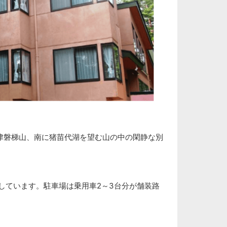
津磐梯山、南に猪苗代湖を望む山の中の閑静な別
有しています。駐車場は乗用車2～3台分が舗装路
。