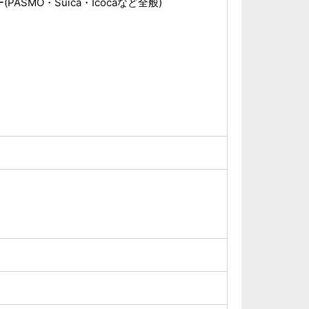
ASMO・Suica・Icocaなど全般)