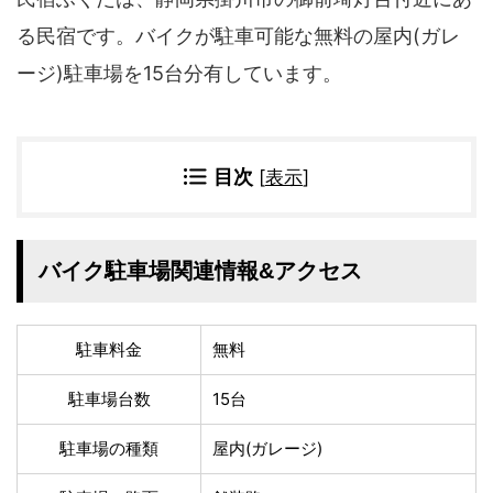
四国地方
る民宿です。バイクが駐車可能な無料の屋内(ガレ
香川県
徳島県
ージ)駐車場を15台分有しています。
高知県
愛媛県
九州地方
佐賀県
大分県
目次
[
表示
]
長崎県
鹿児島県
沖縄県
福岡県
宮崎県
熊本県
バイク駐車場関連情報&アクセス
宿タイプ・条件(複数選択可)
スーパー銭湯(仮眠可
ホテル
駐車料金
無料
能)
旅館
民宿・ゲストハウス
駐車場台数
15台
ペンション
ライダーハウス
コテージ・バンガロ
駐車場の種類
屋内(ガレージ)
オーベルジュ
ー・貸別荘など