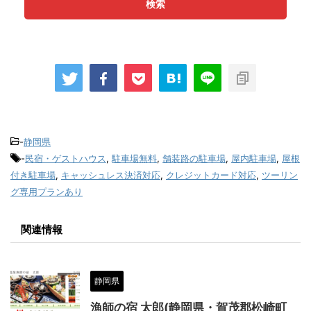
検索
-
静岡県
-
民宿・ゲストハウス
,
駐車場無料
,
舗装路の駐車場
,
屋内駐車場
,
屋根
付き駐車場
,
キャッシュレス決済対応
,
クレジットカード対応
,
ツーリン
グ専用プランあり
関連情報
静岡県
漁師の宿 太郎(静岡県・賀茂郡松崎町