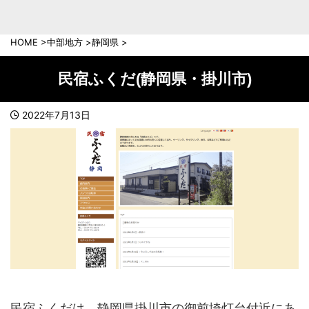
中部地方
新潟県
富山県
HOME
>
中部地方
>
静岡県
>
石川県
福井県
長野県
岐阜県
民宿ふくだ(静岡県・掛川市)
山梨県
静岡県
愛知県
三重県
2022年7月13日
近畿地方
滋賀県
京都府
大阪府
兵庫県
奈良県
和歌山県
中国地方
岡山県
広島県
鳥取県
島根県
山口県
民宿ふくだは、静岡県掛川市の御前埼灯台付近にあ