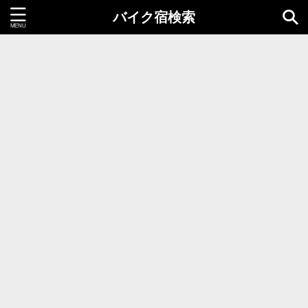
バイク宿検索
都道府県＝同時選択1つまで
北海道・東北地方
北海道
青森県
岩手県
秋田県
宮城県
山形県
福島県
関東地方
茨城県
栃木県
群馬県
千葉県
埼玉県
東京都
神奈川県