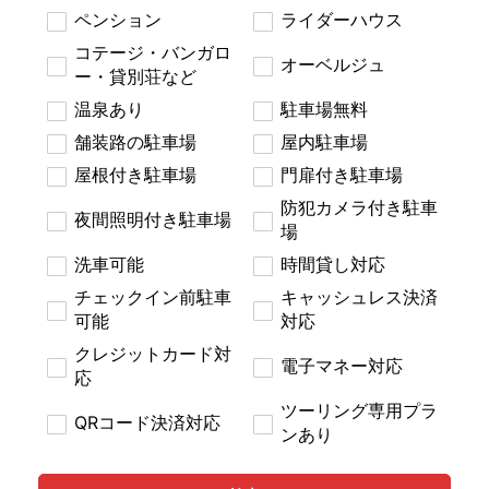
ペンション
ライダーハウス
コテージ・バンガロ
オーベルジュ
ー・貸別荘など
温泉あり
駐車場無料
舗装路の駐車場
屋内駐車場
屋根付き駐車場
門扉付き駐車場
防犯カメラ付き駐車
夜間照明付き駐車場
場
洗車可能
時間貸し対応
チェックイン前駐車
キャッシュレス決済
可能
対応
クレジットカード対
電子マネー対応
応
ツーリング専用プラ
QRコード決済対応
ンあり