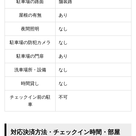
駐車場の路面
舗装路
温泉あり
駐車場無料
舗装路の駐車場
屋内駐車場
屋根の有無
あり
屋根付き駐車場
門扉付き駐車場
防犯カメラ付き駐車
夜間照明
なし
夜間照明付き駐車場
場
洗車可能
時間貸し対応
駐車場の防犯カメラ
なし
チェックイン前駐車
キャッシュレス決済
可能
対応
駐車場の門扉
あり
クレジットカード対
電子マネー対応
洗車場所・設備
なし
応
ツーリング専用プラ
QRコード決済対応
時間貸し
なし
ンあり
チェックイン前の駐
不可
検索
車
対応決済方法・チェックイン時間・部屋