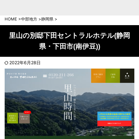
中部地方
新潟県
富山県
HOME
>
中部地方
>
静岡県
>
石川県
福井県
長野県
岐阜県
里山の別邸下田セントラルホテル(静岡
山梨県
静岡県
県・下田市(南伊豆))
愛知県
三重県
近畿地方
2022年6月28日
滋賀県
京都府
大阪府
兵庫県
奈良県
和歌山県
中国地方
岡山県
広島県
鳥取県
島根県
山口県