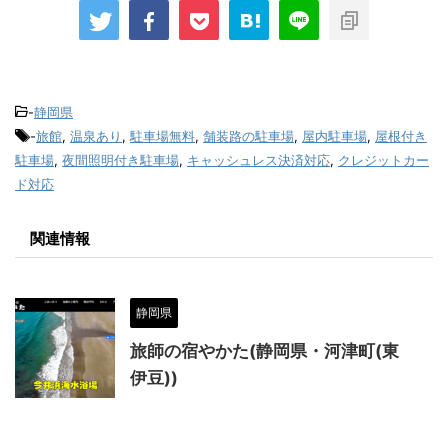
-
静岡県
-
旅館
,
温泉あり
,
駐車場無料
,
舗装路の駐車場
,
屋内駐車場
,
屋根付き
駐車場
,
夜間照明付き駐車場
,
キャッシュレス決済対応
,
クレジットカー
ド対応
関連情報
静岡県
旅師の宿やかた(静岡県・河津町(東
伊豆))