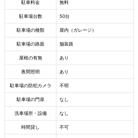
温泉あり
駐車場無料
駐車料金
無料
舗装路の駐車場
屋内駐車場
駐車場台数
50台
屋根付き駐車場
門扉付き駐車場
防犯カメラ付き駐車
夜間照明付き駐車場
駐車場の種類
屋内（ガレージ）
場
洗車可能
時間貸し対応
駐車場の路面
舗装路
チェックイン前駐車
キャッシュレス決済
可能
対応
屋根の有無
あり
クレジットカード対
電子マネー対応
応
夜間照明
あり
ツーリング専用プラ
QRコード決済対応
ンあり
駐車場の防犯カメラ
不明
駐車場の門扉
なし
検索
洗車場所・設備
なし
時間貸し
不可