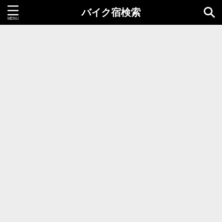
バイク宿検索
都道府県＝同時選択1つまで
北海道・東北地方
北海道
青森県
岩手県
秋田県
宮城県
山形県
福島県
関東地方
茨城県
栃木県
群馬県
千葉県
埼玉県
東京都
神奈川県