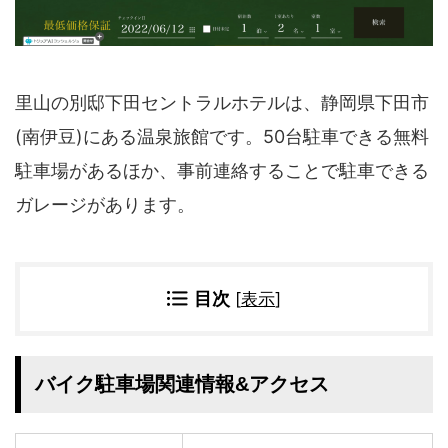
四国地方
香川県
徳島県
高知県
愛媛県
里山の別邸下田セントラルホテルは、静岡県下田市
九州地方
(南伊豆)にある温泉旅館です。50台駐車できる無料
佐賀県
大分県
長崎県
鹿児島県
駐車場があるほか、事前連絡することで駐車できる
沖縄県
福岡県
ガレージがあります。
宮崎県
熊本県
宿タイプ・条件(複数選択可)
目次
[
表示
]
スーパー銭湯(仮眠可
ホテル
能)
旅館
民宿・ゲストハウス
ペンション
ライダーハウス
バイク駐車場関連情報&アクセス
コテージ・バンガロ
オーベルジュ
ー・貸別荘など