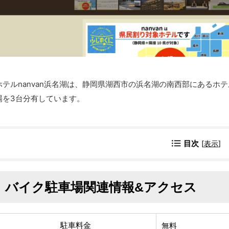
ホテルnanvan浜名湖は、静岡県湖西市の浜名湖の南西部にあるホ
場を3台分有しています。
目次
[
表示
]
バイク駐車場関連情報&アクセス
駐車料金
無料