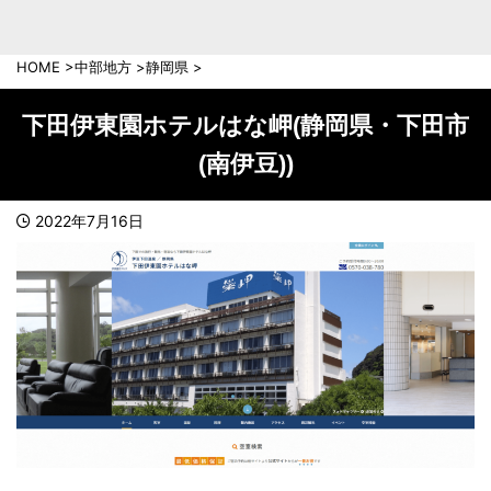
中部地方
新潟県
富山県
HOME
>
中部地方
>
静岡県
>
石川県
福井県
長野県
岐阜県
下田伊東園ホテルはな岬(静岡県・下田市
山梨県
静岡県
(南伊豆))
愛知県
三重県
近畿地方
2022年7月16日
滋賀県
京都府
大阪府
兵庫県
奈良県
和歌山県
中国地方
岡山県
広島県
鳥取県
島根県
山口県