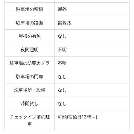
温泉あり
駐車場無料
駐車場の種類
屋外
舗装路の駐車場
屋内駐車場
屋根付き駐車場
門扉付き駐車場
駐車場の路面
舗装路
防犯カメラ付き駐車
夜間照明付き駐車場
場
屋根の有無
なし
洗車可能
時間貸し対応
チェックイン前駐車
キャッシュレス決済
夜間照明
不明
可能
対応
クレジットカード対
駐車場の防犯カメラ
不明
電子マネー対応
応
駐車場の門扉
なし
ツーリング専用プラ
QRコード決済対応
ンあり
洗車場所・設備
なし
検索
時間貸し
なし
チェックイン前の駐
可能(宿泊日13時～)
車