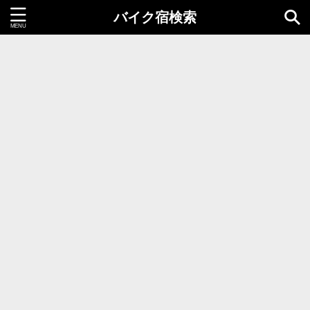
バイク宿検索
都道府県＝同時選択1つまで
北海道・東北地方
北海道
青森県
岩手県
秋田県
宮城県
山形県
福島県
関東地方
茨城県
栃木県
群馬県
千葉県
埼玉県
東京都
神奈川県