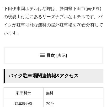
四国地方
下田伊東園ホテルはな岬は、静岡県下田市(南伊豆)
香川県
徳島県
高知県
愛媛県
の寝姿山付近にあるリーズナブルなホテルです。バ
イクが駐車可能な無料の屋外駐車場を70台分有して
九州地方
います。
佐賀県
大分県
長崎県
鹿児島県
沖縄県
福岡県
宮崎県
熊本県
目次
[
表示
]
宿タイプ・条件(複数選択可)
スーパー銭湯(仮眠可
ホテル
バイク駐車場関連情報&アクセス
能)
旅館
民宿・ゲストハウス
ペンション
ライダーハウス
駐車料金
無料
コテージ・バンガロ
オーベルジュ
ー・貸別荘など
駐車場台数
70台