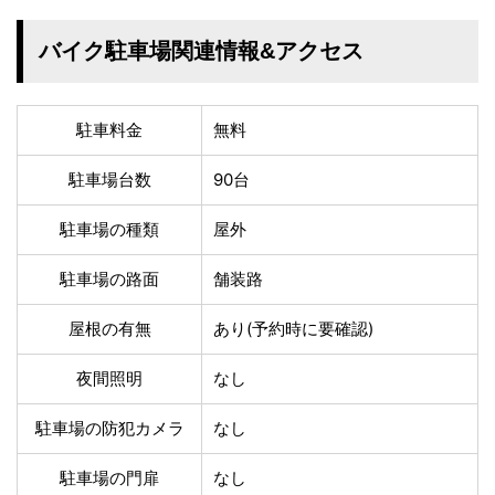
温泉あり
駐車場無料
舗装路の駐車場
屋内駐車場
バイク駐車場関連情報&アクセス
屋根付き駐車場
門扉付き駐車場
防犯カメラ付き駐車
夜間照明付き駐車場
場
駐車料金
無料
洗車可能
時間貸し対応
チェックイン前駐車
キャッシュレス決済
駐車場台数
90台
可能
対応
駐車場の種類
屋外
クレジットカード対
電子マネー対応
応
駐車場の路面
舗装路
ツーリング専用プラ
QRコード決済対応
ンあり
屋根の有無
あり(予約時に要確認)
検索
夜間照明
なし
駐車場の防犯カメラ
なし
駐車場の門扉
なし