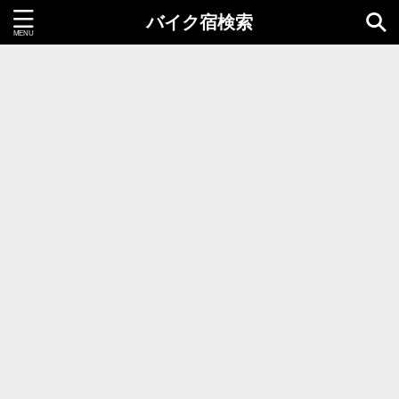
バイク宿検索
都道府県＝同時選択1つまで
北海道・東北地方
北海道
青森県
岩手県
秋田県
宮城県
山形県
福島県
関東地方
茨城県
栃木県
群馬県
千葉県
埼玉県
東京都
神奈川県