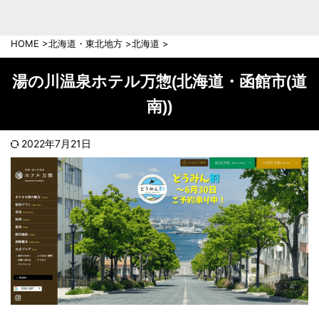
中部地方
新潟県
富山県
HOME
>
北海道・東北地方
>
北海道
>
石川県
福井県
長野県
岐阜県
湯の川温泉ホテル万惣(北海道・函館市(道
山梨県
静岡県
南))
愛知県
三重県
近畿地方
2022年7月21日
滋賀県
京都府
大阪府
兵庫県
奈良県
和歌山県
中国地方
岡山県
広島県
鳥取県
島根県
山口県