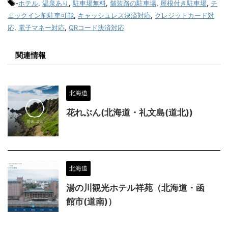
-
ホテル
,
温泉あり
,
駐車場無料
,
舗装路の駐車場
,
屋根付き駐車場
,
チ
ェックイン前駐車可能
,
キャッシュレス決済対応
,
クレジットカード対
応
,
電子マネー対応
,
QRコード決済対応
関連情報
北海道
花れぶん(北海道・礼文島(道北))
北海道
湯の川観光ホテル祥苑（北海道・函
館市(道南)）