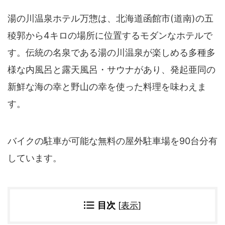
四国地方
湯の川温泉ホテル万惣は、北海道函館市(道南)の五
香川県
徳島県
高知県
愛媛県
稜郭から4キロの場所に位置するモダンなホテルで
す。伝統の名泉である湯の川温泉が楽しめる多種多
九州地方
様な内風呂と露天風呂・サウナがあり、発起亜同の
佐賀県
大分県
長崎県
鹿児島県
新鮮な海の幸と野山の幸を使った料理を味わえま
沖縄県
福岡県
す。
宮崎県
熊本県
宿タイプ・条件(複数選択可)
バイクの駐車が可能な無料の屋外駐車場を90台分有
スーパー銭湯(仮眠可
ホテル
しています。
能)
旅館
民宿・ゲストハウス
ペンション
ライダーハウス
コテージ・バンガロ
目次
[
表示
]
オーベルジュ
ー・貸別荘など