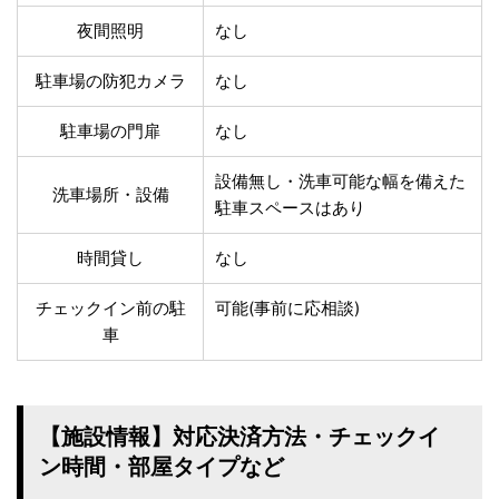
温泉あり
駐車場無料
夜間照明
なし
舗装路の駐車場
屋内駐車場
屋根付き駐車場
門扉付き駐車場
駐車場の防犯カメラ
なし
防犯カメラ付き駐車
夜間照明付き駐車場
場
駐車場の門扉
なし
洗車可能
時間貸し対応
チェックイン前駐車
キャッシュレス決済
設備無し・洗車可能な幅を備えた
洗車場所・設備
可能
対応
駐車スペースはあり
クレジットカード対
電子マネー対応
応
時間貸し
なし
ツーリング専用プラ
QRコード決済対応
チェックイン前の駐
可能(事前に応相談)
ンあり
車
検索
【施設情報】対応決済方法・チェックイ
ン時間・部屋タイプなど