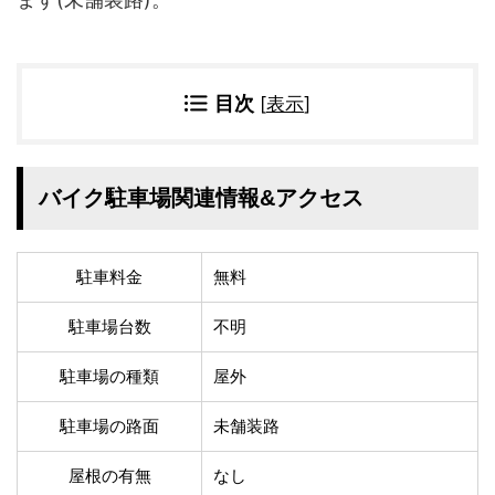
四国地方
香川県
徳島県
高知県
愛媛県
目次
[
表示
]
九州地方
佐賀県
大分県
長崎県
鹿児島県
バイク駐車場関連情報&アクセス
沖縄県
福岡県
宮崎県
熊本県
駐車料金
無料
宿タイプ・条件(複数選択可)
駐車場台数
不明
スーパー銭湯(仮眠可
ホテル
能)
駐車場の種類
屋外
旅館
民宿・ゲストハウス
ペンション
ライダーハウス
駐車場の路面
未舗装路
コテージ・バンガロ
オーベルジュ
ー・貸別荘など
屋根の有無
なし