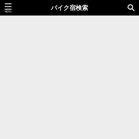
バイク宿検索
都道府県＝同時選択1つまで
北海道・東北地方
北海道
青森県
岩手県
秋田県
宮城県
山形県
福島県
関東地方
茨城県
栃木県
群馬県
千葉県
埼玉県
東京都
神奈川県