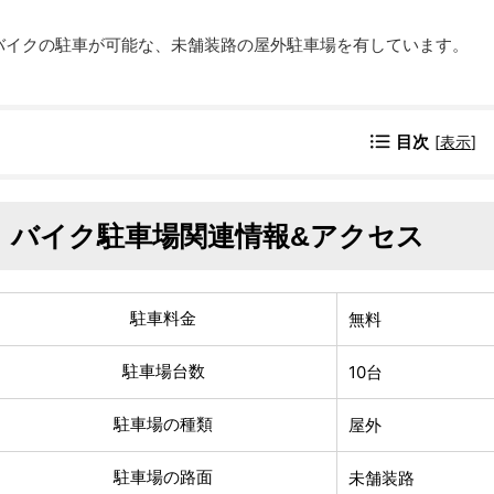
バイクの駐車が可能な、未舗装路の屋外駐車場を有しています。
目次
[
表示
]
バイク駐車場関連情報&アクセス
駐車料金
無料
駐車場台数
10台
駐車場の種類
屋外
駐車場の路面
未舗装路