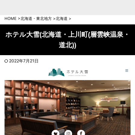
中部地方
新潟県
富山県
HOME
>
北海道・東北地方
>
北海道
>
石川県
福井県
長野県
岐阜県
ホテル大雪(北海道・上川町(層雲峡温泉・
山梨県
静岡県
道北))
愛知県
三重県
近畿地方
2022年7月21日
滋賀県
京都府
大阪府
兵庫県
奈良県
和歌山県
中国地方
岡山県
広島県
鳥取県
島根県
山口県