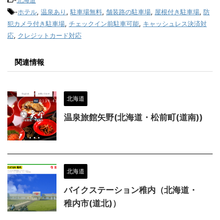
-
ホテル
,
温泉あり
,
駐車場無料
,
舗装路の駐車場
,
屋根付き駐車場
,
防
犯カメラ付き駐車場
,
チェックイン前駐車可能
,
キャッシュレス決済対
応
,
クレジットカード対応
関連情報
北海道
温泉旅館矢野(北海道・松前町(道南))
北海道
バイクステーション稚内（北海道・
稚内市(道北)）