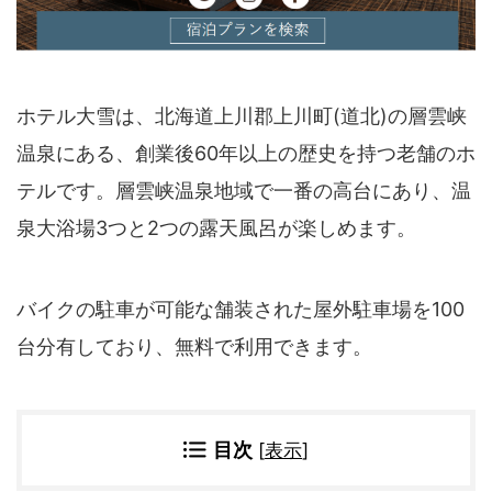
四国地方
香川県
徳島県
高知県
愛媛県
九州地方
ホテル大雪は、北海道上川郡上川町(道北)の層雲峡
温泉にある、創業後60年以上の歴史を持つ老舗のホ
佐賀県
大分県
長崎県
鹿児島県
テルです。層雲峡温泉地域で一番の高台にあり、温
沖縄県
福岡県
泉大浴場3つと2つの露天風呂が楽しめます。
宮崎県
熊本県
宿タイプ・条件(複数選択可)
バイクの駐車が可能な舗装された屋外駐車場を100
スーパー銭湯(仮眠可
ホテル
台分有しており、無料で利用できます。
能)
旅館
民宿・ゲストハウス
ペンション
ライダーハウス
コテージ・バンガロ
目次
[
表示
]
オーベルジュ
ー・貸別荘など