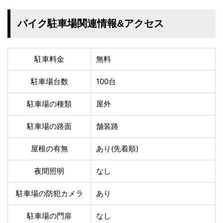
温泉あり
駐車場無料
舗装路の駐車場
屋内駐車場
バイク駐車場関連情報&アクセス
屋根付き駐車場
門扉付き駐車場
防犯カメラ付き駐車
夜間照明付き駐車場
場
駐車料金
無料
洗車可能
時間貸し対応
チェックイン前駐車
キャッシュレス決済
駐車場台数
100台
可能
対応
駐車場の種類
屋外
クレジットカード対
電子マネー対応
応
駐車場の路面
舗装路
ツーリング専用プラ
QRコード決済対応
ンあり
屋根の有無
あり(先着順)
検索
夜間照明
なし
駐車場の防犯カメラ
あり
駐車場の門扉
なし