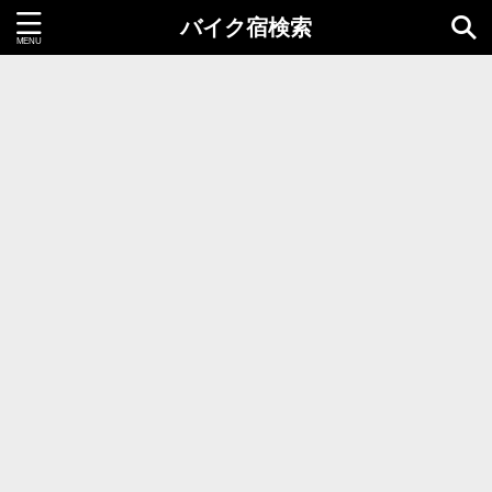
バイク宿検索
都道府県＝同時選択1つまで
北海道・東北地方
北海道
青森県
岩手県
秋田県
宮城県
山形県
福島県
関東地方
茨城県
栃木県
群馬県
千葉県
埼玉県
東京都
神奈川県