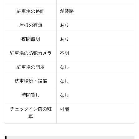
温泉あり
駐車場無料
舗装路の駐車場
屋内駐車場
駐車場の路面
舗装路
屋根付き駐車場
門扉付き駐車場
屋根の有無
あり
防犯カメラ付き駐車
夜間照明付き駐車場
場
夜間照明
あり
洗車可能
時間貸し対応
チェックイン前駐車
キャッシュレス決済
駐車場の防犯カメラ
不明
可能
対応
クレジットカード対
駐車場の門扉
なし
電子マネー対応
応
ツーリング専用プラ
洗車場所・設備
なし
QRコード決済対応
ンあり
時間貸し
なし
検索
チェックイン前の駐
可能
車