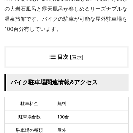
四国地方
の大岩石風呂と露天風呂が楽しめるリーズナブルな
香川県
徳島県
温泉旅館です。バイクの駐車が可能な屋外駐車場を
高知県
愛媛県
100台分有しています。
九州地方
佐賀県
大分県
長崎県
鹿児島県
目次
[
表示
]
沖縄県
福岡県
宮崎県
熊本県
宿タイプ・条件(複数選択可)
バイク駐車場関連情報&アクセス
スーパー銭湯(仮眠可
ホテル
能)
駐車料金
無料
旅館
民宿・ゲストハウス
ペンション
ライダーハウス
駐車場台数
100台
コテージ・バンガロ
オーベルジュ
ー・貸別荘など
駐車場の種類
屋外