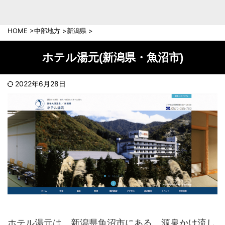
中部地方
新潟県
富山県
HOME
>
中部地方
>
新潟県
>
石川県
福井県
長野県
岐阜県
ホテル湯元(新潟県・魚沼市)
山梨県
静岡県
愛知県
三重県
2022年6月28日
近畿地方
滋賀県
京都府
大阪府
兵庫県
奈良県
和歌山県
中国地方
岡山県
広島県
鳥取県
島根県
山口県
ホテル湯元は、新潟県魚沼市にある、源泉かけ流し