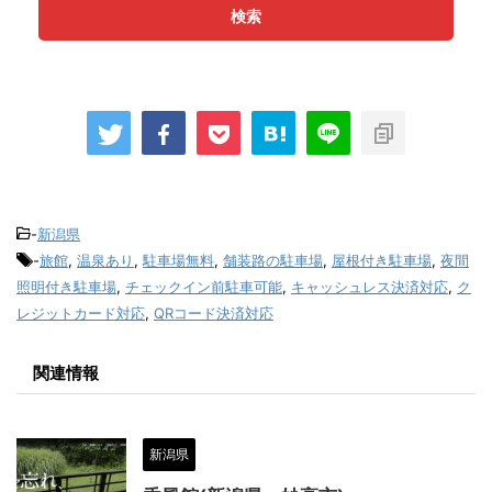
検索
-
新潟県
-
旅館
,
温泉あり
,
駐車場無料
,
舗装路の駐車場
,
屋根付き駐車場
,
夜間
照明付き駐車場
,
チェックイン前駐車可能
,
キャッシュレス決済対応
,
ク
レジットカード対応
,
QRコード決済対応
関連情報
新潟県