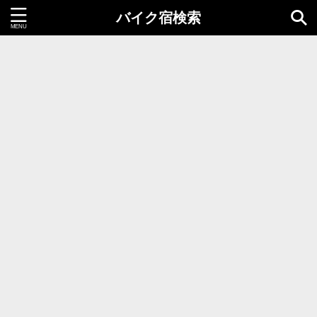
バイク宿検索
都道府県＝同時選択1つまで
北海道・東北地方
北海道
青森県
岩手県
秋田県
宮城県
山形県
福島県
関東地方
茨城県
栃木県
群馬県
千葉県
埼玉県
東京都
神奈川県