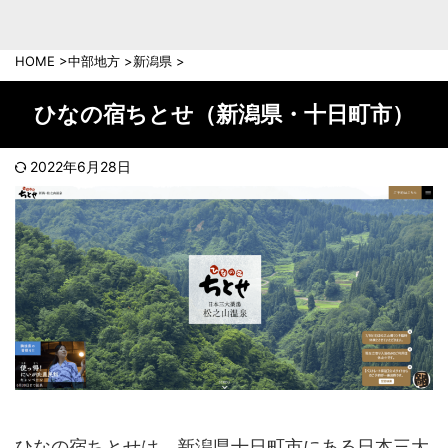
中部地方
新潟県
富山県
HOME
>
中部地方
>
新潟県
>
石川県
福井県
長野県
岐阜県
ひなの宿ちとせ（新潟県・十日町市）
山梨県
静岡県
愛知県
三重県
2022年6月28日
近畿地方
滋賀県
京都府
大阪府
兵庫県
奈良県
和歌山県
中国地方
岡山県
広島県
鳥取県
島根県
山口県
ひなの宿ちとせは、新潟県十日町市にある日本三大