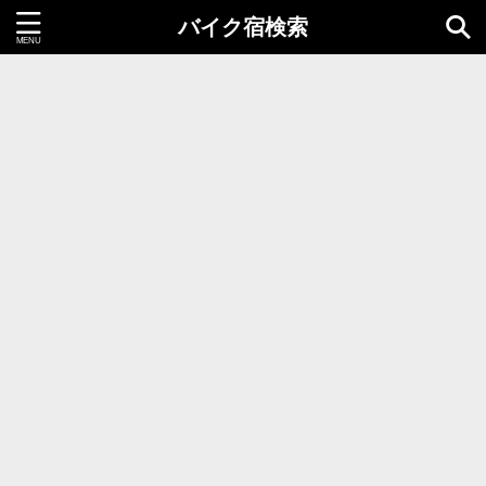
バイク宿検索
都道府県＝同時選択1つまで
北海道・東北地方
北海道
青森県
岩手県
秋田県
宮城県
山形県
福島県
関東地方
茨城県
栃木県
群馬県
千葉県
埼玉県
東京都
神奈川県