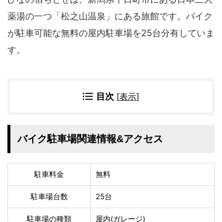
四国地方
薬湯の一つ「松之山温泉」にある旅館です。バイク
香川県
徳島県
が駐車可能な無料の屋内駐車場を25台分有していま
高知県
愛媛県
す。
九州地方
佐賀県
大分県
長崎県
鹿児島県
目次
[
表示
]
沖縄県
福岡県
宮崎県
熊本県
宿タイプ・条件(複数選択可)
バイク駐車場関連情報&アクセス
スーパー銭湯(仮眠可
ホテル
能)
旅館
民宿・ゲストハウス
駐車料金
無料
ペンション
ライダーハウス
駐車場台数
25台
コテージ・バンガロ
オーベルジュ
ー・貸別荘など
駐車場の種類
屋内(ガレージ)