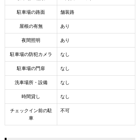
温泉あり
駐車場無料
舗装路の駐車場
屋内駐車場
駐車場の路面
舗装路
屋根付き駐車場
門扉付き駐車場
屋根の有無
あり
防犯カメラ付き駐車
夜間照明付き駐車場
場
夜間照明
あり
洗車可能
時間貸し対応
チェックイン前駐車
キャッシュレス決済
駐車場の防犯カメラ
なし
可能
対応
クレジットカード対
駐車場の門扉
なし
電子マネー対応
応
ツーリング専用プラ
洗車場所・設備
なし
QRコード決済対応
ンあり
時間貸し
なし
検索
チェックイン前の駐
不可
車