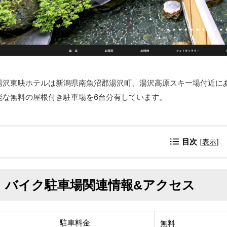
湯沢東映ホテルは新潟県南魚沼郡湯沢町、湯沢高原スキー場付近に
能な無料の屋根付き駐車場を6台分有しています。
目次
[
表示
]
バイク駐車場関連情報&アクセス
駐車料金
無料