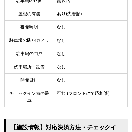
駐車場の路面
舗装路
温泉あり
駐車場無料
舗装路の駐車場
屋内駐車場
屋根の有無
あり(先着順)
屋根付き駐車場
門扉付き駐車場
防犯カメラ付き駐車
夜間照明
なし
夜間照明付き駐車場
場
洗車可能
時間貸し対応
駐車場の防犯カメラ
なし
チェックイン前駐車
キャッシュレス決済
駐車場の門扉
なし
可能
対応
クレジットカード対
電子マネー対応
洗車場所・設備
なし
応
ツーリング専用プラ
QRコード決済対応
時間貸し
なし
ンあり
チェックイン前の駐
可能 (フロントにて応相談)
検索
車
【施設情報】対応決済方法・チェックイ