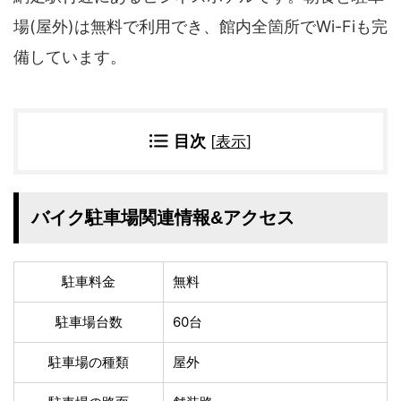
四国地方
場(屋外)は無料で利用でき、館内全箇所でWi-Fiも完
香川県
徳島県
備しています。
高知県
愛媛県
九州地方
佐賀県
大分県
目次
[
表示
]
長崎県
鹿児島県
沖縄県
福岡県
宮崎県
熊本県
バイク駐車場関連情報&アクセス
宿タイプ・条件(複数選択可)
スーパー銭湯(仮眠可
ホテル
駐車料金
無料
能)
旅館
民宿・ゲストハウス
駐車場台数
60台
ペンション
ライダーハウス
駐車場の種類
屋外
コテージ・バンガロ
オーベルジュ
ー・貸別荘など