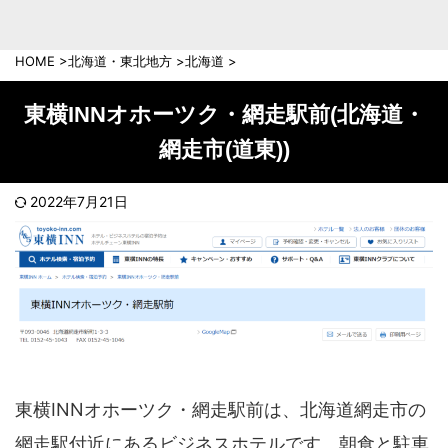
中部地方
新潟県
富山県
HOME
>
北海道・東北地方
>
北海道
>
石川県
福井県
長野県
岐阜県
東横INNオホーツク・網走駅前(北海道・
山梨県
静岡県
網走市(道東))
愛知県
三重県
近畿地方
2022年7月21日
滋賀県
京都府
大阪府
兵庫県
奈良県
和歌山県
中国地方
岡山県
広島県
鳥取県
島根県
東横INNオホーツク・網走駅前は、北海道網走市の
山口県
網走駅付近にあるビジネスホテルです。朝食と駐車