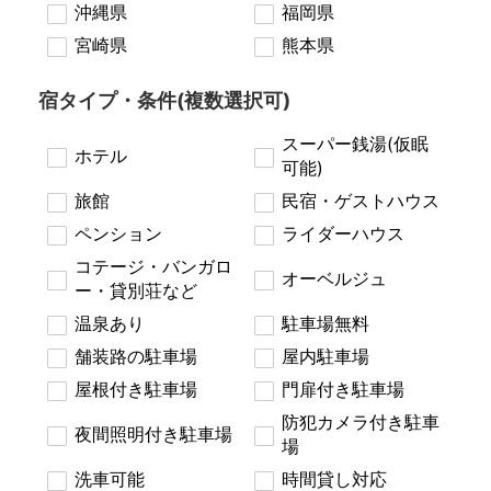
沖縄県
福岡県
宮崎県
熊本県
宿タイプ・条件(複数選択可)
スーパー銭湯(仮眠
ホテル
可能)
旅館
民宿・ゲストハウス
ペンション
ライダーハウス
コテージ・バンガロ
オーベルジュ
ー・貸別荘など
温泉あり
駐車場無料
舗装路の駐車場
屋内駐車場
屋根付き駐車場
門扉付き駐車場
防犯カメラ付き駐車
夜間照明付き駐車場
場
洗車可能
時間貸し対応