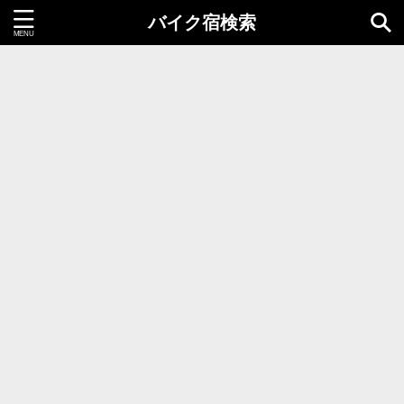
バイク宿検索
都道府県＝同時選択1つまで
北海道・東北地方
北海道
青森県
岩手県
秋田県
宮城県
山形県
福島県
関東地方
茨城県
栃木県
群馬県
千葉県
埼玉県
東京都
神奈川県