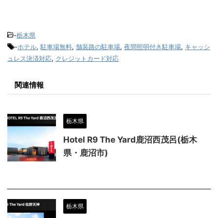
-
栃木県
-
ホテル
,
駐車場無料
,
舗装路の駐車場
,
夜間照明付き駐車場
,
キャッシ
ュレス決済対応
,
クレジットカード対応
関連情報
栃木県
Hotel R9 The Yard鹿沼西茂呂(栃木
県・鹿沼市)
栃木県