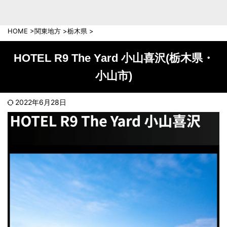
中部地方
新潟県
富山県
HOME
>
関東地方
>
栃木県
>
石川県
福井県
長野県
岐阜県
HOTEL R9 The Yard 小山喜沢(栃木県・
山梨県
静岡県
小山市)
愛知県
三重県
近畿地方
2022年6月28日
滋賀県
京都府
大阪府
兵庫県
奈良県
和歌山県
中国地方
岡山県
広島県
鳥取県
島根県
山口県