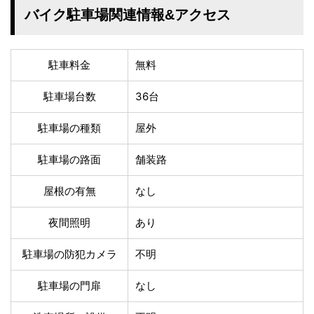
温泉あり
駐車場無料
バイク駐車場関連情報&アクセス
舗装路の駐車場
屋内駐車場
屋根付き駐車場
門扉付き駐車場
防犯カメラ付き駐車
駐車料金
無料
夜間照明付き駐車場
場
洗車可能
時間貸し対応
駐車場台数
36台
チェックイン前駐車
キャッシュレス決済
駐車場の種類
屋外
可能
対応
クレジットカード対
電子マネー対応
駐車場の路面
舗装路
応
ツーリング専用プラ
QRコード決済対応
屋根の有無
なし
ンあり
夜間照明
あり
検索
駐車場の防犯カメラ
不明
駐車場の門扉
なし