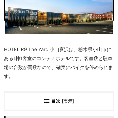
四国地方
香川県
徳島県
高知県
愛媛県
九州地方
佐賀県
大分県
長崎県
鹿児島県
HOTEL R9 The Yard 小山喜沢は、栃木県小山市に
沖縄県
福岡県
ある1棟1客室のコンテナホテルです。客室数と駐車
宮崎県
熊本県
場の台数が同数なので、確実にバイクを停められま
宿タイプ・条件(複数選択可)
す。
スーパー銭湯(仮眠可
ホテル
能)
旅館
民宿・ゲストハウス
ペンション
ライダーハウス
目次
[
表示
]
コテージ・バンガロ
オーベルジュ
ー・貸別荘など