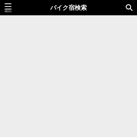
バイク宿検索
都道府県＝同時選択1つまで
北海道・東北地方
北海道
青森県
岩手県
秋田県
宮城県
山形県
福島県
関東地方
茨城県
栃木県
群馬県
千葉県
埼玉県
東京都
神奈川県