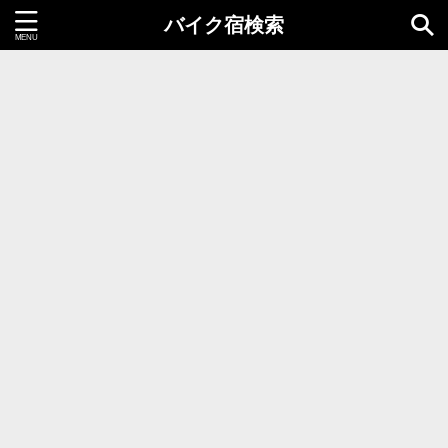
バイク宿検索
都道府県＝同時選択1つまで
北海道・東北地方
北海道
青森県
岩手県
秋田県
宮城県
山形県
福島県
関東地方
茨城県
栃木県
群馬県
千葉県
埼玉県
東京都
神奈川県