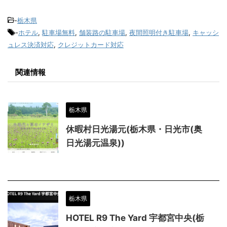
-
栃木県
-
ホテル
,
駐車場無料
,
舗装路の駐車場
,
夜間照明付き駐車場
,
キャッシ
ュレス決済対応
,
クレジットカード対応
関連情報
栃木県
休暇村日光湯元(栃木県・日光市(奥
日光湯元温泉))
栃木県
HOTEL R9 The Yard 宇都宮中央(栃