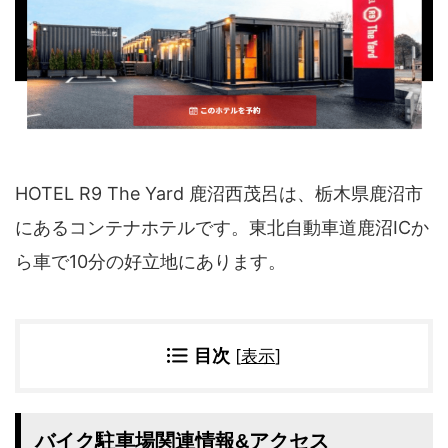
四国地方
香川県
徳島県
高知県
愛媛県
九州地方
佐賀県
大分県
長崎県
鹿児島県
HOTEL R9 The Yard 鹿沼西茂呂は、栃木県鹿沼市
沖縄県
福岡県
宮崎県
熊本県
にあるコンテナホテルです。東北自動車道鹿沼ICか
ら車で10分の好立地にあります。
宿タイプ・条件(複数選択可)
スーパー銭湯(仮眠可
ホテル
能)
旅館
民宿・ゲストハウス
目次
[
表示
]
ペンション
ライダーハウス
コテージ・バンガロ
オーベルジュ
ー・貸別荘など
バイク駐車場関連情報&アクセス