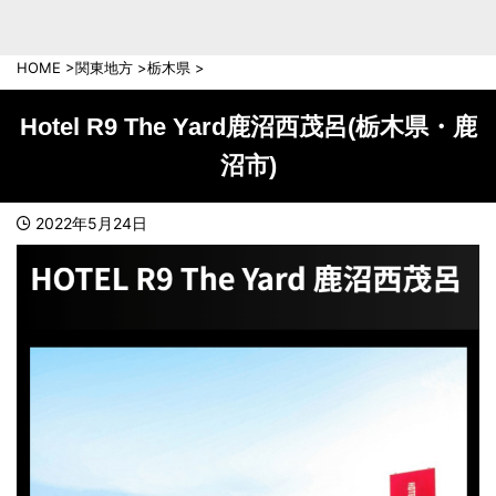
中部地方
新潟県
富山県
HOME
>
関東地方
>
栃木県
>
石川県
福井県
長野県
岐阜県
Hotel R9 The Yard鹿沼西茂呂(栃木県・鹿
山梨県
静岡県
沼市)
愛知県
三重県
近畿地方
2022年5月24日
滋賀県
京都府
大阪府
兵庫県
奈良県
和歌山県
中国地方
岡山県
広島県
鳥取県
島根県
山口県