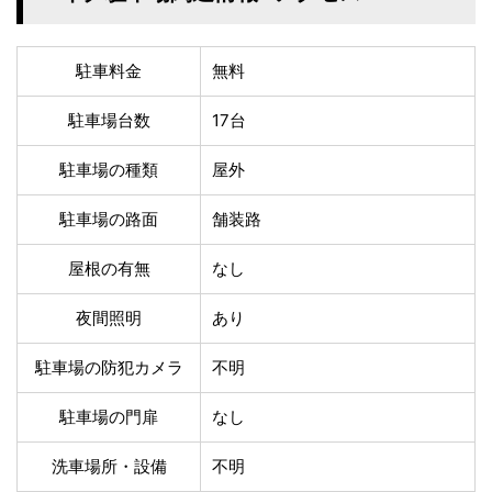
温泉あり
駐車場無料
舗装路の駐車場
屋内駐車場
屋根付き駐車場
門扉付き駐車場
駐車料金
無料
防犯カメラ付き駐車
夜間照明付き駐車場
場
駐車場台数
17台
洗車可能
時間貸し対応
駐車場の種類
屋外
チェックイン前駐車
キャッシュレス決済
可能
対応
駐車場の路面
舗装路
クレジットカード対
電子マネー対応
応
屋根の有無
なし
ツーリング専用プラ
QRコード決済対応
ンあり
夜間照明
あり
検索
駐車場の防犯カメラ
不明
駐車場の門扉
なし
洗車場所・設備
不明