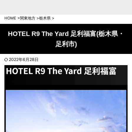
中部地方
新潟県
富山県
HOME
>
関東地方
>
栃木県
>
石川県
福井県
長野県
岐阜県
HOTEL R9 The Yard 足利福富(栃木県・
山梨県
静岡県
足利市)
愛知県
三重県
近畿地方
2022年6月28日
滋賀県
京都府
大阪府
兵庫県
奈良県
和歌山県
中国地方
岡山県
広島県
鳥取県
島根県
山口県