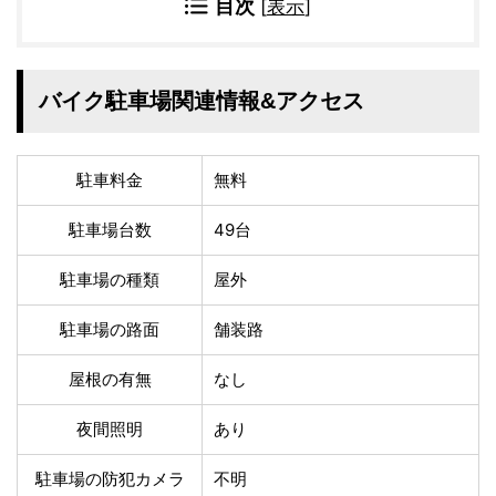
温泉あり
駐車場無料
目次
[
表示
]
舗装路の駐車場
屋内駐車場
屋根付き駐車場
門扉付き駐車場
防犯カメラ付き駐車
バイク駐車場関連情報&アクセス
夜間照明付き駐車場
場
洗車可能
時間貸し対応
チェックイン前駐車
キャッシュレス決済
駐車料金
無料
可能
対応
駐車場台数
49台
クレジットカード対
電子マネー対応
応
駐車場の種類
屋外
ツーリング専用プラ
QRコード決済対応
ンあり
駐車場の路面
舗装路
検索
屋根の有無
なし
夜間照明
あり
駐車場の防犯カメラ
不明