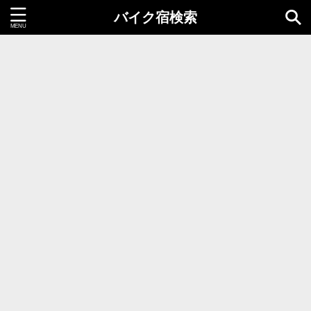
バイク宿検索
都道府県＝同時選択1つまで
北海道・東北地方
北海道
青森県
岩手県
秋田県
宮城県
山形県
福島県
関東地方
茨城県
栃木県
群馬県
千葉県
埼玉県
東京都
神奈川県