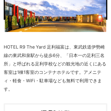
四国地方
香川県
徳島県
高知県
愛媛県
九州地方
佐賀県
大分県
長崎県
鹿児島県
HOTEL R9 The Yard 足利福富は、東武鉄道伊勢崎
沖縄県
福岡県
宮崎県
熊本県
線の東武和泉駅から徒歩6分、「日本一の足利三名
所」と呼ばれる足利学校などの観光地の近くにある
宿タイプ・条件(複数選択可)
客室は1棟1客室のコンテナホテルです。アメニテ
スーパー銭湯(仮眠可
ホテル
能)
ィ・軽食・WiFi・駐車場なども無料で利用できま
旅館
民宿・ゲストハウス
す。
ペンション
ライダーハウス
コテージ・バンガロ
オーベルジュ
ー・貸別荘など