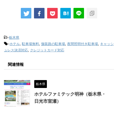
-
栃木県
-
ホテル
,
駐車場無料
,
舗装路の駐車場
,
夜間照明付き駐車場
,
キャッシ
ュレス決済対応
,
クレジットカード対応
関連情報
栃木県
ホテルファミテック明神（栃木県・
日光市室瀬）