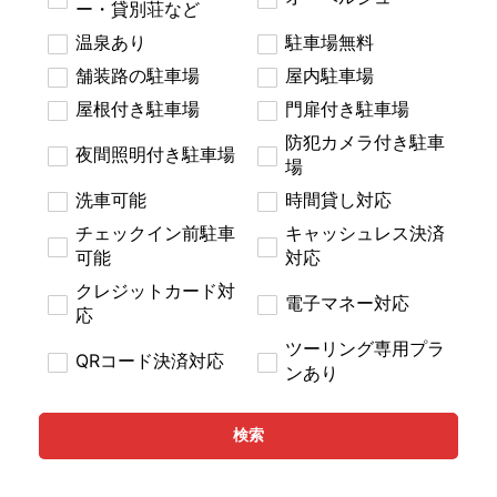
ー・貸別荘など
温泉あり
駐車場無料
舗装路の駐車場
屋内駐車場
屋根付き駐車場
門扉付き駐車場
防犯カメラ付き駐車
夜間照明付き駐車場
場
洗車可能
時間貸し対応
チェックイン前駐車
キャッシュレス決済
可能
対応
クレジットカード対
電子マネー対応
応
ツーリング専用プラ
QRコード決済対応
ンあり
検索