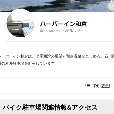
ハーバーイン和倉は、七尾西湾の展望と和倉温泉が楽しめる、石川
料の屋外駐車場を所有しています。
目次
[
表示
]
バイク駐車場関連情報&アクセス