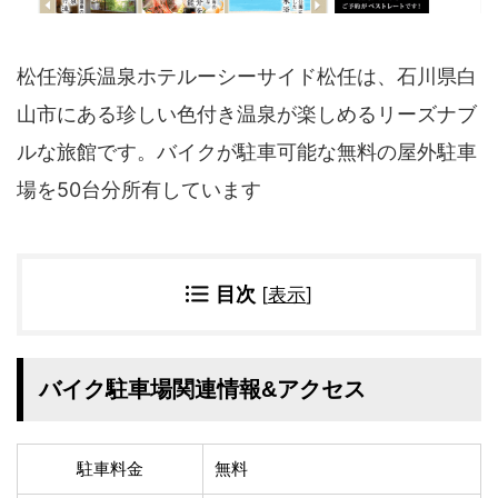
四国地方
香川県
徳島県
高知県
愛媛県
松任海浜温泉ホテルーシーサイド松任は、石川県白
山市にある珍しい色付き温泉が楽しめるリーズナブ
九州地方
ルな旅館です。バイクが駐車可能な無料の屋外駐車
佐賀県
大分県
長崎県
鹿児島県
場を50台分所有しています
沖縄県
福岡県
宮崎県
熊本県
目次
[
表示
]
宿タイプ・条件(複数選択可)
スーパー銭湯(仮眠可
ホテル
能)
バイク駐車場関連情報&アクセス
旅館
民宿・ゲストハウス
ペンション
ライダーハウス
コテージ・バンガロ
オーベルジュ
駐車料金
無料
ー・貸別荘など