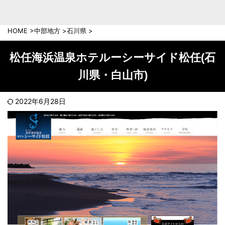
中部地方
新潟県
富山県
HOME
>
中部地方
>
石川県
>
石川県
福井県
長野県
岐阜県
松任海浜温泉ホテルーシーサイド松任(石
山梨県
静岡県
川県・白山市)
愛知県
三重県
近畿地方
2022年6月28日
滋賀県
京都府
大阪府
兵庫県
奈良県
和歌山県
中国地方
岡山県
広島県
鳥取県
島根県
山口県