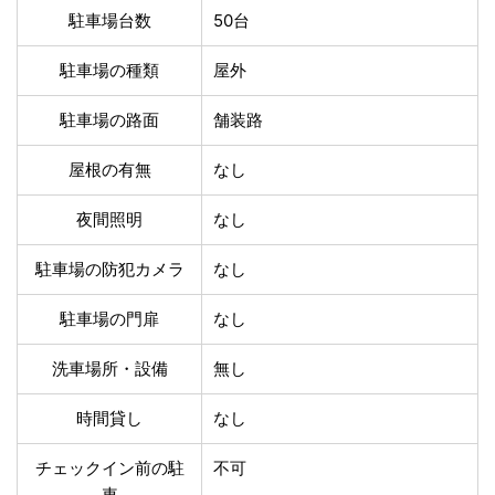
温泉あり
駐車場無料
駐車場台数
50台
舗装路の駐車場
屋内駐車場
屋根付き駐車場
門扉付き駐車場
駐車場の種類
屋外
防犯カメラ付き駐車
夜間照明付き駐車場
場
駐車場の路面
舗装路
洗車可能
時間貸し対応
屋根の有無
なし
チェックイン前駐車
キャッシュレス決済
可能
対応
夜間照明
なし
クレジットカード対
電子マネー対応
応
駐車場の防犯カメラ
なし
ツーリング専用プラ
QRコード決済対応
ンあり
駐車場の門扉
なし
検索
洗車場所・設備
無し
時間貸し
なし
チェックイン前の駐
不可
車