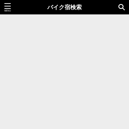
バイク宿検索
都道府県＝同時選択1つまで
北海道・東北地方
北海道
青森県
岩手県
秋田県
宮城県
山形県
福島県
関東地方
茨城県
栃木県
群馬県
千葉県
埼玉県
東京都
神奈川県