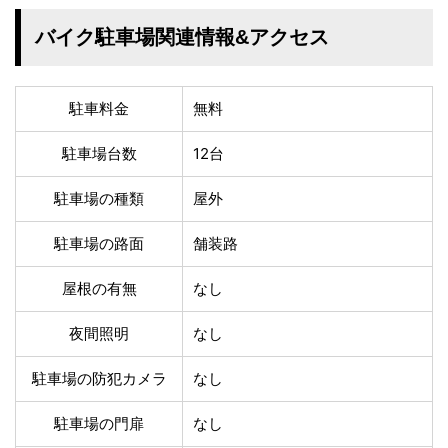
四国地方
バイク駐車場関連情報&アクセス
香川県
徳島県
高知県
愛媛県
九州地方
駐車料金
無料
佐賀県
大分県
駐車場台数
12台
長崎県
鹿児島県
沖縄県
福岡県
駐車場の種類
屋外
宮崎県
熊本県
駐車場の路面
舗装路
宿タイプ・条件(複数選択可)
屋根の有無
なし
スーパー銭湯(仮眠可
ホテル
能)
夜間照明
なし
旅館
民宿・ゲストハウス
ペンション
ライダーハウス
駐車場の防犯カメラ
なし
コテージ・バンガロ
オーベルジュ
駐車場の門扉
なし
ー・貸別荘など