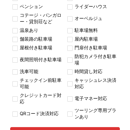
ペンション
ライダーハウス
コテージ・バンガロ
オーベルジュ
ー・貸別荘など
温泉あり
駐車場無料
舗装路の駐車場
屋内駐車場
屋根付き駐車場
門扉付き駐車場
防犯カメラ付き駐車
夜間照明付き駐車場
場
洗車可能
時間貸し対応
チェックイン前駐車
キャッシュレス決済
可能
対応
クレジットカード対
電子マネー対応
応
ツーリング専用プラ
QRコード決済対応
ンあり