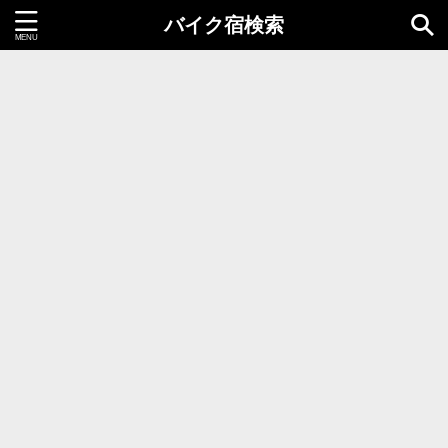
バイク宿検索
都道府県＝同時選択1つまで
北海道・東北地方
北海道
青森県
岩手県
秋田県
宮城県
山形県
福島県
関東地方
茨城県
栃木県
群馬県
千葉県
埼玉県
東京都
神奈川県