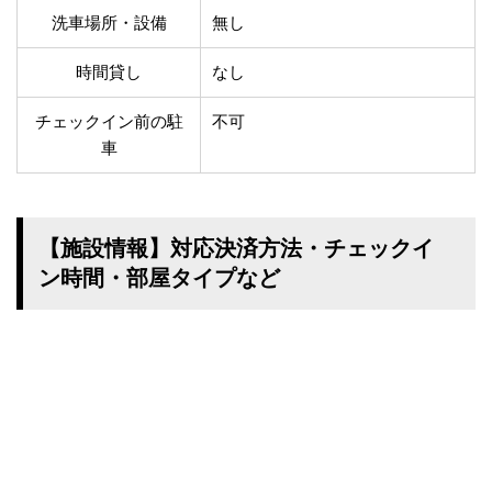
温泉あり
駐車場無料
洗車場所・設備
無し
舗装路の駐車場
屋内駐車場
屋根付き駐車場
門扉付き駐車場
時間貸し
なし
防犯カメラ付き駐車
夜間照明付き駐車場
場
チェックイン前の駐
不可
車
洗車可能
時間貸し対応
チェックイン前駐車
キャッシュレス決済
可能
対応
クレジットカード対
電子マネー対応
【施設情報】対応決済方法・チェックイ
応
ン時間・部屋タイプなど
ツーリング専用プラ
QRコード決済対応
ンあり
検索