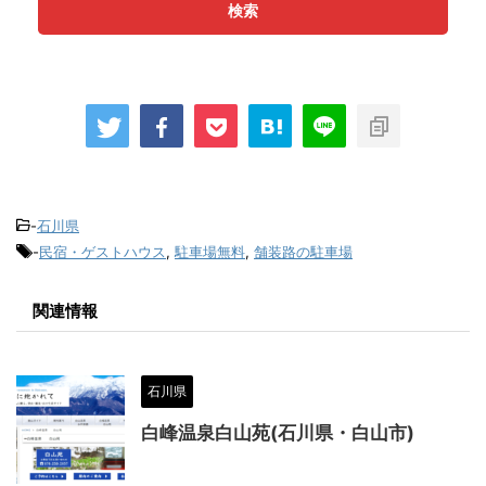
検索
-
石川県
-
民宿・ゲストハウス
,
駐車場無料
,
舗装路の駐車場
関連情報
石川県
白峰温泉白山苑(石川県・白山市)