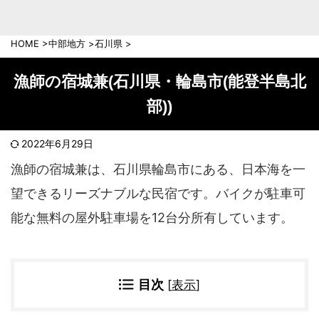
中部地方
新潟県
富山県
HOME
>
中部地方
>
石川県
>
石川県
福井県
長野県
岐阜県
漁師の宿城兼(石川県・輪島市(能登半島北
山梨県
静岡県
部))
愛知県
三重県
近畿地方
2022年6月29日
滋賀県
京都府
漁師の宿城兼は、石川県輪島市にある、日本海を一
大阪府
兵庫県
望できるリーズナブルな民宿です。バイクが駐車可
奈良県
和歌山県
能な無料の屋外駐車場を12台分所有しています。
中国地方
岡山県
広島県
鳥取県
島根県
目次
[
表示
]
山口県