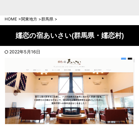
中部地方
新潟県
富山県
HOME
>
関東地方
>
群馬県
>
石川県
福井県
長野県
岐阜県
嬬恋の宿あいさい(群馬県・嬬恋村)
山梨県
静岡県
愛知県
三重県
2022年5月16日
近畿地方
滋賀県
京都府
大阪府
兵庫県
奈良県
和歌山県
中国地方
岡山県
広島県
鳥取県
島根県
山口県