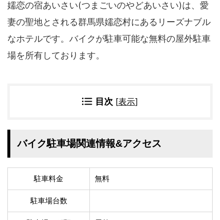
四国地方
嬬恋の宿あいさい(つまごいのやどあいさい)は、愛
香川県
徳島県
妻の聖地とされる群馬県嬬恋村にあるリーズナブル
高知県
愛媛県
なホテルです。バイクが駐車可能な無料の屋外駐車
九州地方
場を所有しております。
佐賀県
大分県
長崎県
鹿児島県
沖縄県
福岡県
目次
[
表示
]
宮崎県
熊本県
宿タイプ・条件(複数選択可)
バイク駐車場関連情報&アクセス
スーパー銭湯(仮眠可
ホテル
能)
旅館
民宿・ゲストハウス
駐車料金
無料
ペンション
ライダーハウス
コテージ・バンガロ
駐車場台数
オーベルジュ
ー・貸別荘など