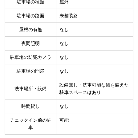
温泉あり
駐車場無料
駐車場の種類
屋外
舗装路の駐車場
屋内駐車場
駐車場の路面
未舗装路
屋根付き駐車場
門扉付き駐車場
防犯カメラ付き駐車
屋根の有無
なし
夜間照明付き駐車場
場
洗車可能
時間貸し対応
夜間照明
なし
チェックイン前駐車
キャッシュレス決済
可能
対応
駐車場の防犯カメラ
なし
クレジットカード対
電子マネー対応
応
駐車場の門扉
なし
ツーリング専用プラ
QRコード決済対応
設備無し・洗車可能な幅を備えた
ンあり
洗車場所・設備
駐車スペースはあり
検索
時間貸し
なし
チェックイン前の駐
可能
車