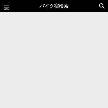
バイク宿検索
都道府県＝同時選択1つまで
北海道・東北地方
北海道
青森県
岩手県
秋田県
宮城県
山形県
福島県
関東地方
茨城県
栃木県
群馬県
千葉県
埼玉県
東京都
神奈川県