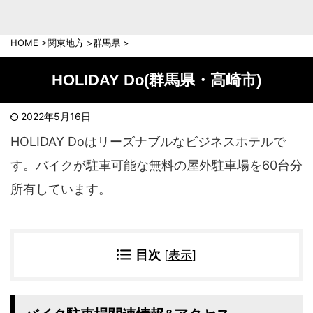
中部地方
新潟県
富山県
HOME
>
関東地方
>
群馬県
>
石川県
福井県
長野県
岐阜県
HOLIDAY Do(群馬県・高崎市)
山梨県
静岡県
愛知県
三重県
2022年5月16日
近畿地方
HOLIDAY Doはリーズナブルなビジネスホテルで
滋賀県
京都府
す。バイクが駐車可能な無料の屋外駐車場を60台分
大阪府
兵庫県
所有しています。
奈良県
和歌山県
中国地方
岡山県
広島県
目次
[
表示
]
鳥取県
島根県
山口県