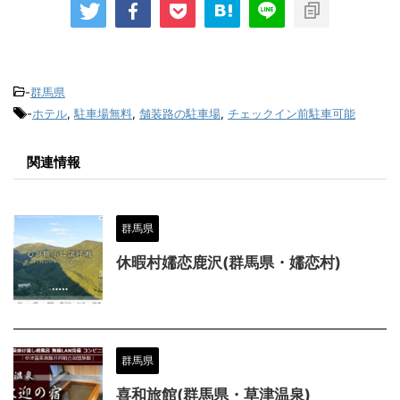
-
群馬県
-
ホテル
,
駐車場無料
,
舗装路の駐車場
,
チェックイン前駐車可能
関連情報
群馬県
休暇村嬬恋鹿沢(群馬県・嬬恋村)
群馬県
喜和旅館(群馬県・草津温泉)