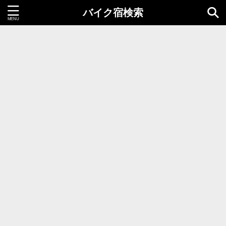
バイク宿検索
都道府県＝同時選択1つまで
北海道・東北地方
北海道
青森県
岩手県
秋田県
宮城県
山形県
福島県
関東地方
茨城県
栃木県
群馬県
千葉県
埼玉県
東京都
神奈川県