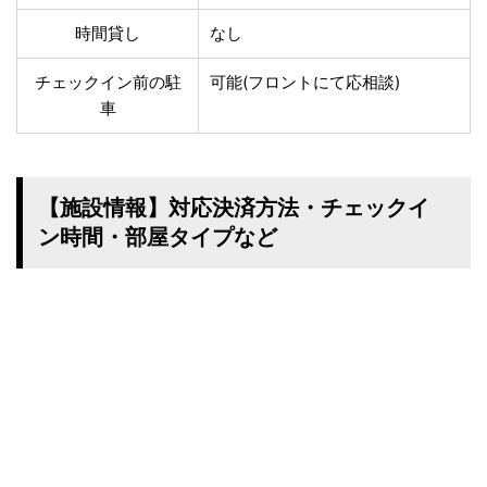
温泉あり
駐車場無料
時間貸し
なし
舗装路の駐車場
屋内駐車場
屋根付き駐車場
門扉付き駐車場
チェックイン前の駐
可能(フロントにて応相談)
防犯カメラ付き駐車
夜間照明付き駐車場
車
場
洗車可能
時間貸し対応
チェックイン前駐車
キャッシュレス決済
可能
対応
【施設情報】対応決済方法・チェックイ
クレジットカード対
ン時間・部屋タイプなど
電子マネー対応
応
ツーリング専用プラ
QRコード決済対応
ンあり
検索