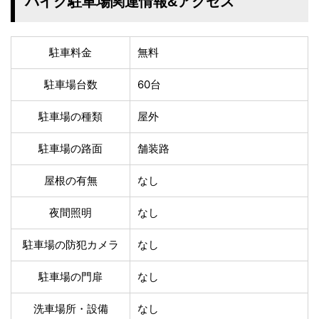
バイク駐車場関連情報&アクセス
四国地方
香川県
徳島県
高知県
愛媛県
駐車料金
無料
九州地方
駐車場台数
60台
佐賀県
大分県
駐車場の種類
屋外
長崎県
鹿児島県
沖縄県
福岡県
駐車場の路面
舗装路
宮崎県
熊本県
屋根の有無
なし
宿タイプ・条件(複数選択可)
夜間照明
なし
スーパー銭湯(仮眠可
ホテル
能)
駐車場の防犯カメラ
なし
旅館
民宿・ゲストハウス
ペンション
ライダーハウス
駐車場の門扉
なし
コテージ・バンガロ
オーベルジュ
ー・貸別荘など
洗車場所・設備
なし