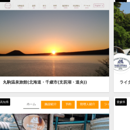
丸駒温泉旅館(北海道・千歳市(支笏湖・道央))
ライ
高知県
愛媛県