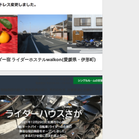
ー宿 ライダーホステルwalkon(愛媛県・伊形町)