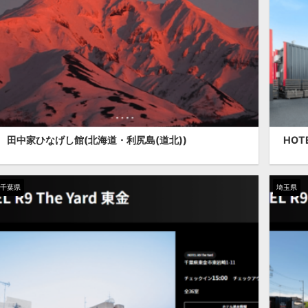
田中家ひなげし館(北海道・利尻島(道北))
HOT
千葉県
埼玉県