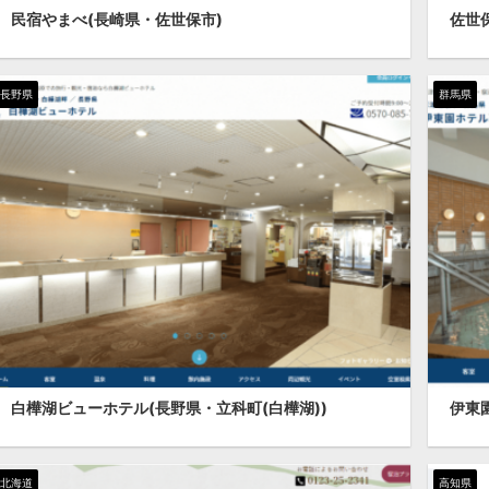
民宿やまべ(長崎県・佐世保市)
佐世
長野県
群馬県
白樺湖ビューホテル(長野県・立科町(白樺湖))
伊東
北海道
高知県