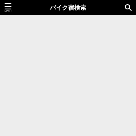
バイク宿検索
都道府県＝同時選択1つまで
北海道・東北地方
北海道
青森県
岩手県
秋田県
宮城県
山形県
福島県
関東地方
茨城県
栃木県
群馬県
千葉県
埼玉県
東京都
神奈川県