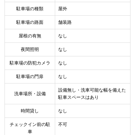
温泉あり
駐車場無料
駐車場の種類
屋外
舗装路の駐車場
屋内駐車場
屋根付き駐車場
門扉付き駐車場
駐車場の路面
舗装路
防犯カメラ付き駐車
夜間照明付き駐車場
場
屋根の有無
なし
洗車可能
時間貸し対応
チェックイン前駐車
キャッシュレス決済
夜間照明
なし
可能
対応
駐車場の防犯カメラ
なし
クレジットカード対
電子マネー対応
応
駐車場の門扉
なし
ツーリング専用プラ
QRコード決済対応
ンあり
設備無し・洗車可能な幅を備えた
洗車場所・設備
駐車スペースはあり
検索
時間貸し
なし
チェックイン前の駐
不可
車