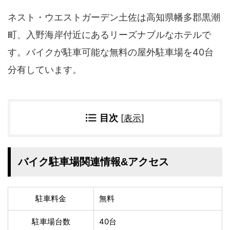
四国地方
ネスト・ウエストガーデン土佐は高知県幡多郡黒潮
香川県
徳島県
町、入野海岸付近にあるリーズナブルなホテルで
高知県
愛媛県
す。バイクが駐車可能な無料の屋外駐車場を40台
九州地方
分有しています。
佐賀県
大分県
長崎県
鹿児島県
沖縄県
福岡県
宮崎県
熊本県
目次
[
表示
]
宿タイプ・条件(複数選択可)
スーパー銭湯(仮眠可
ホテル
バイク駐車場関連情報&アクセス
能)
旅館
民宿・ゲストハウス
ペンション
ライダーハウス
駐車料金
無料
コテージ・バンガロ
オーベルジュ
ー・貸別荘など
駐車場台数
40台