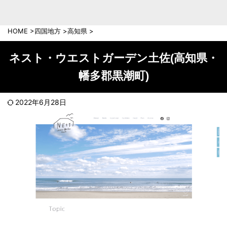
中部地方
新潟県
富山県
HOME
>
四国地方
>
高知県
>
石川県
福井県
長野県
岐阜県
ネスト・ウエストガーデン土佐(高知県・
山梨県
静岡県
幡多郡黒潮町)
愛知県
三重県
近畿地方
2022年6月28日
滋賀県
京都府
大阪府
兵庫県
奈良県
和歌山県
中国地方
岡山県
広島県
鳥取県
島根県
山口県