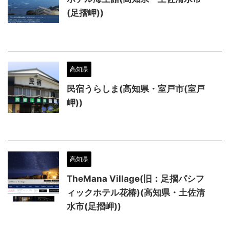
(足摺岬))
高知県
民宿うらしま(高知県・室戸市(室戸
岬))
高知県
TheMana Village(旧：足摺パシフ
ィックホテル花椿)(高知県・土佐清
水市(足摺岬))