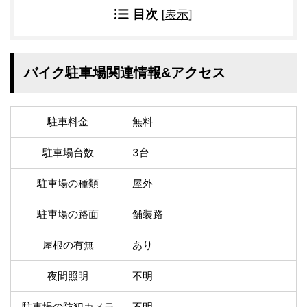
温泉あり
駐車場無料
目次
[
表示
]
舗装路の駐車場
屋内駐車場
屋根付き駐車場
門扉付き駐車場
防犯カメラ付き駐車
夜間照明付き駐車場
バイク駐車場関連情報&アクセス
場
洗車可能
時間貸し対応
チェックイン前駐車
キャッシュレス決済
駐車料金
無料
可能
対応
クレジットカード対
電子マネー対応
駐車場台数
3台
応
ツーリング専用プラ
QRコード決済対応
駐車場の種類
屋外
ンあり
駐車場の路面
舗装路
検索
屋根の有無
あり
夜間照明
不明
駐車場の防犯カメラ
不明