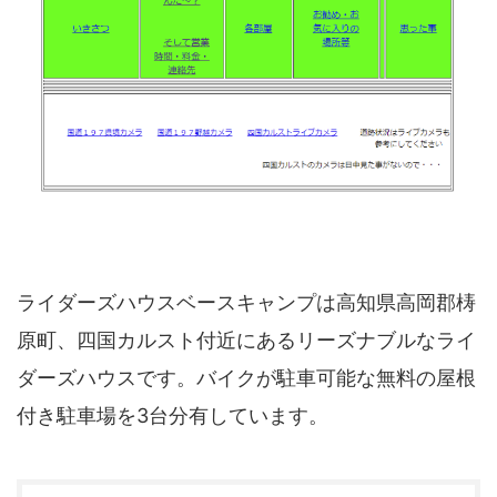
四国地方
香川県
徳島県
高知県
愛媛県
九州地方
佐賀県
大分県
長崎県
鹿児島県
沖縄県
福岡県
宮崎県
熊本県
宿タイプ・条件(複数選択可)
ライダーズハウスベースキャンプは高知県高岡郡梼
スーパー銭湯(仮眠可
原町、四国カルスト付近にあるリーズナブルなライ
ホテル
能)
ダーズハウスです。バイクが駐車可能な無料の屋根
旅館
民宿・ゲストハウス
付き駐車場を3台分有しています。
ペンション
ライダーハウス
コテージ・バンガロ
オーベルジュ
ー・貸別荘など