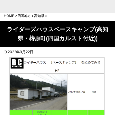
中部地方
新潟県
富山県
HOME
>
四国地方
>
高知県
>
石川県
福井県
長野県
岐阜県
ライダーズハウスベースキャンプ(高知
山梨県
静岡県
県・梼原町(四国カルスト付近))
愛知県
三重県
近畿地方
2022年9月22日
滋賀県
京都府
大阪府
兵庫県
奈良県
和歌山県
中国地方
岡山県
広島県
鳥取県
島根県
山口県