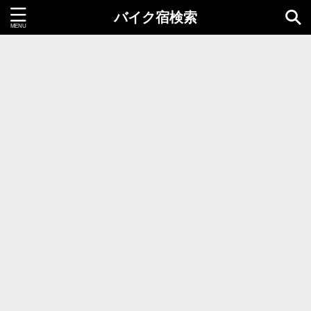
バイク宿検索
都道府県＝同時選択1つまで
北海道・東北地方
北海道
青森県
岩手県
秋田県
宮城県
山形県
福島県
関東地方
茨城県
栃木県
群馬県
千葉県
埼玉県
東京都
神奈川県