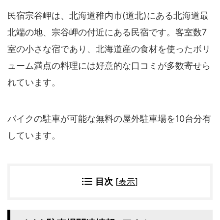
四国地方
民宿宗谷岬は、北海道稚内市(道北)にある北海道最
香川県
徳島県
北端の地、宗谷岬の付近にある民宿です。客室数7
高知県
愛媛県
室の小さな宿であり、北海道産の食材を使ったボリ
九州地方
ューム満点の料理には好意的な口コミが多数寄せら
佐賀県
大分県
れています。
長崎県
鹿児島県
沖縄県
福岡県
宮崎県
熊本県
バイクの駐車が可能な無料の屋外駐車場を10台分有
宿タイプ・条件(複数選択可)
しています。
スーパー銭湯(仮眠可
ホテル
能)
旅館
民宿・ゲストハウス
目次
[
表示
]
ペンション
ライダーハウス
コテージ・バンガロ
オーベルジュ
ー・貸別荘など