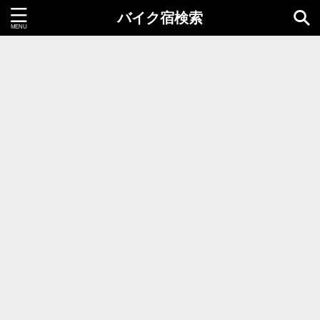
バイク宿検索
都道府県＝同時選択1つまで
北海道・東北地方
北海道
青森県
岩手県
秋田県
宮城県
山形県
福島県
関東地方
茨城県
栃木県
群馬県
千葉県
埼玉県
東京都
神奈川県