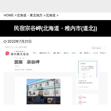
中部地方
新潟県
富山県
HOME
>
北海道・東北地方
>
北海道
>
石川県
福井県
長野県
岐阜県
民宿宗谷岬(北海道・稚内市(道北))
山梨県
静岡県
愛知県
三重県
2022年7月21日
近畿地方
滋賀県
京都府
大阪府
兵庫県
奈良県
和歌山県
中国地方
岡山県
広島県
鳥取県
島根県
山口県