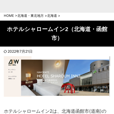
中部地方
新潟県
富山県
HOME
>
北海道・東北地方
>
北海道
>
石川県
福井県
長野県
岐阜県
ホテルシャロームイン2（北海道・函館
山梨県
静岡県
市）
愛知県
三重県
近畿地方
2022年7月21日
滋賀県
京都府
大阪府
兵庫県
奈良県
和歌山県
中国地方
岡山県
広島県
鳥取県
島根県
山口県
ホテルシャロームイン2は、北海道函館市(道南)の