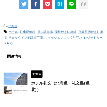
-
北海道
-
ホテル
,
駐車場無料
,
屋内駐車場
,
屋根付き駐車場
,
夜間照明付き駐車
場
,
チェックイン前駐車可能
,
キャッシュレス決済対応
,
クレジットカー
ド対応
関連情報
北海道
ホテル礼文（北海道・礼文島(道
北)）