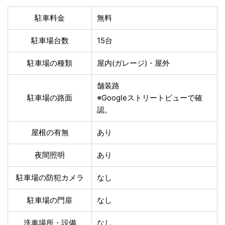
温泉あり
駐車場無料
舗装路の駐車場
屋内駐車場
駐車料金
無料
屋根付き駐車場
門扉付き駐車場
駐車場台数
15台
防犯カメラ付き駐車
夜間照明付き駐車場
場
駐車場の種類
屋内(ガレージ)・屋外
洗車可能
時間貸し対応
チェックイン前駐車
キャッシュレス決済
舗装路
可能
対応
駐車場の路面
※Googleストリートビューで確
クレジットカード対
認。
電子マネー対応
応
ツーリング専用プラ
屋根の有無
あり
QRコード決済対応
ンあり
夜間照明
あり
検索
駐車場の防犯カメラ
なし
駐車場の門扉
なし
洗車場所・設備
なし