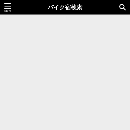
バイク宿検索
都道府県＝同時選択1つまで
北海道・東北地方
北海道
青森県
岩手県
秋田県
宮城県
山形県
福島県
関東地方
茨城県
栃木県
群馬県
千葉県
埼玉県
東京都
神奈川県