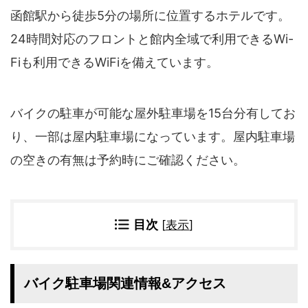
四国地方
函館駅から徒歩5分の場所に位置するホテルです。
香川県
徳島県
24時間対応のフロントと館内全域で利用できるWi-
高知県
愛媛県
Fiも利用できるWiFiを備えています。
九州地方
佐賀県
大分県
バイクの駐車が可能な屋外駐車場を15台分有してお
長崎県
鹿児島県
沖縄県
福岡県
り、一部は屋内駐車場になっています。屋内駐車場
宮崎県
熊本県
の空きの有無は予約時にご確認ください。
宿タイプ・条件(複数選択可)
スーパー銭湯(仮眠可
ホテル
能)
目次
[
表示
]
旅館
民宿・ゲストハウス
ペンション
ライダーハウス
コテージ・バンガロ
バイク駐車場関連情報&アクセス
オーベルジュ
ー・貸別荘など