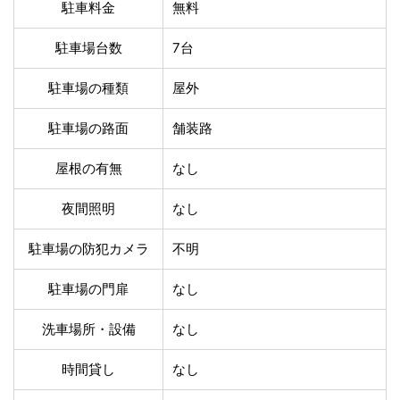
温泉あり
駐車場無料
駐車料金
無料
舗装路の駐車場
屋内駐車場
駐車場台数
7台
屋根付き駐車場
門扉付き駐車場
防犯カメラ付き駐車
夜間照明付き駐車場
駐車場の種類
屋外
場
洗車可能
時間貸し対応
駐車場の路面
舗装路
チェックイン前駐車
キャッシュレス決済
可能
対応
屋根の有無
なし
クレジットカード対
電子マネー対応
応
夜間照明
なし
ツーリング専用プラ
QRコード決済対応
ンあり
駐車場の防犯カメラ
不明
駐車場の門扉
なし
検索
洗車場所・設備
なし
時間貸し
なし