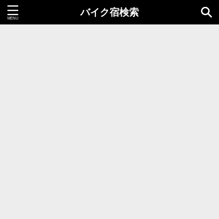
バイク宿検索
都道府県＝同時選択1つまで
北海道・東北地方
北海道
青森県
岩手県
秋田県
宮城県
山形県
福島県
関東地方
茨城県
栃木県
群馬県
千葉県
埼玉県
東京都
神奈川県