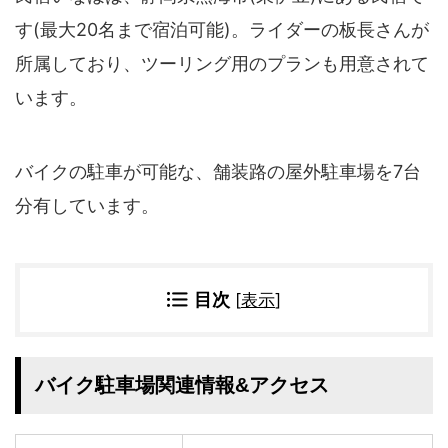
四国地方
す(最大20名まで宿泊可能)。ライダーの板長さんが
香川県
徳島県
所属しており、ツーリング用のプランも用意されて
高知県
愛媛県
います。
九州地方
佐賀県
大分県
長崎県
鹿児島県
バイクの駐車が可能な、舗装路の屋外駐車場を7台
沖縄県
福岡県
分有しています。
宮崎県
熊本県
宿タイプ・条件(複数選択可)
目次
[
表示
]
スーパー銭湯(仮眠可
ホテル
能)
旅館
民宿・ゲストハウス
ペンション
ライダーハウス
バイク駐車場関連情報&アクセス
コテージ・バンガロ
オーベルジュ
ー・貸別荘など