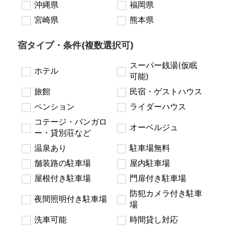
沖縄県
福岡県
宮崎県
熊本県
宿タイプ・条件(複数選択可)
スーパー銭湯(仮眠
ホテル
可能)
旅館
民宿・ゲストハウス
ペンション
ライダーハウス
コテージ・バンガロ
オーベルジュ
ー・貸別荘など
温泉あり
駐車場無料
舗装路の駐車場
屋内駐車場
屋根付き駐車場
門扉付き駐車場
防犯カメラ付き駐車
夜間照明付き駐車場
場
洗車可能
時間貸し対応