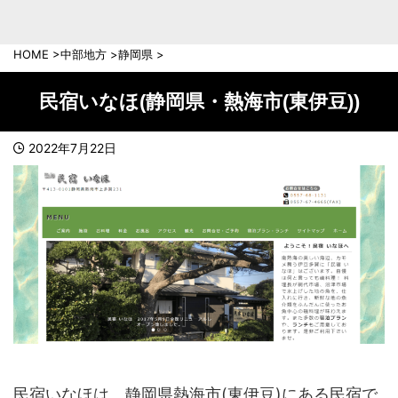
中部地方
新潟県
富山県
HOME
>
中部地方
>
静岡県
>
石川県
福井県
長野県
岐阜県
民宿いなほ(静岡県・熱海市(東伊豆))
山梨県
静岡県
愛知県
三重県
2022年7月22日
近畿地方
滋賀県
京都府
大阪府
兵庫県
奈良県
和歌山県
中国地方
岡山県
広島県
鳥取県
島根県
山口県
民宿いなほは、静岡県熱海市(東伊豆)にある民宿で