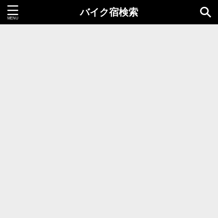
バイク宿検索
都道府県＝同時選択1つまで
北海道・東北地方
北海道
青森県
岩手県
秋田県
宮城県
山形県
福島県
関東地方
茨城県
栃木県
群馬県
千葉県
埼玉県
東京都
神奈川県