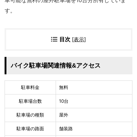
車可能な無料の屋外駐車場を10台分所有していま
四国地方
す。
香川県
徳島県
高知県
愛媛県
九州地方
目次
[
表示
]
佐賀県
大分県
長崎県
鹿児島県
沖縄県
福岡県
バイク駐車場関連情報&アクセス
宮崎県
熊本県
宿タイプ・条件(複数選択可)
駐車料金
無料
スーパー銭湯(仮眠可
ホテル
能)
駐車場台数
10台
旅館
民宿・ゲストハウス
駐車場の種類
屋外
ペンション
ライダーハウス
コテージ・バンガロ
オーベルジュ
駐車場の路面
舗装路
ー・貸別荘など