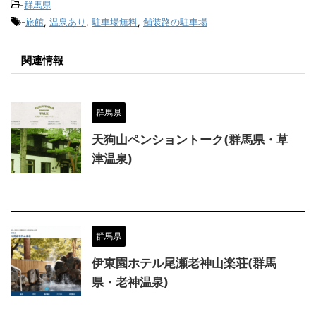
-
群馬県
-
旅館
,
温泉あり
,
駐車場無料
,
舗装路の駐車場
関連情報
群馬県
天狗山ペンショントーク(群馬県・草
津温泉)
群馬県
伊東園ホテル尾瀬老神山楽荘(群馬
県・老神温泉)