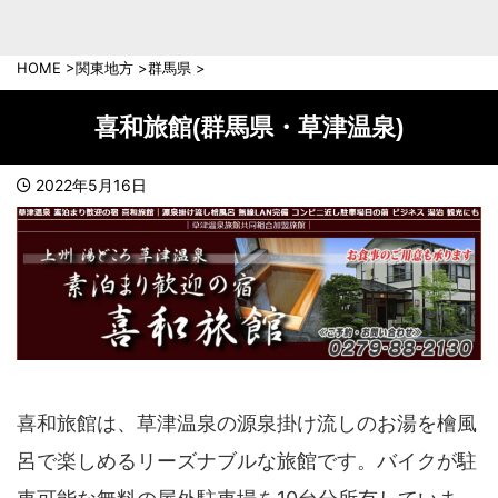
中部地方
新潟県
富山県
HOME
>
関東地方
>
群馬県
>
石川県
福井県
長野県
岐阜県
喜和旅館(群馬県・草津温泉)
山梨県
静岡県
愛知県
三重県
2022年5月16日
近畿地方
滋賀県
京都府
大阪府
兵庫県
奈良県
和歌山県
中国地方
岡山県
広島県
喜和旅館は、草津温泉の源泉掛け流しのお湯を檜風
鳥取県
島根県
呂で楽しめるリーズナブルな旅館です。バイクが駐
山口県