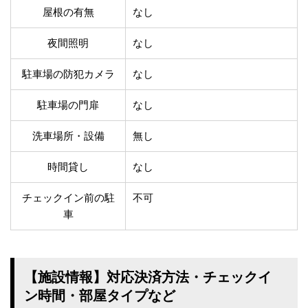
温泉あり
駐車場無料
屋根の有無
なし
舗装路の駐車場
屋内駐車場
屋根付き駐車場
門扉付き駐車場
夜間照明
なし
防犯カメラ付き駐車
夜間照明付き駐車場
駐車場の防犯カメラ
なし
場
洗車可能
時間貸し対応
駐車場の門扉
なし
チェックイン前駐車
キャッシュレス決済
可能
対応
洗車場所・設備
無し
クレジットカード対
電子マネー対応
応
時間貸し
なし
ツーリング専用プラ
QRコード決済対応
ンあり
チェックイン前の駐
不可
車
検索
【施設情報】対応決済方法・チェックイ
ン時間・部屋タイプなど