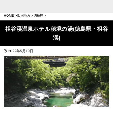
中部地方
新潟県
富山県
HOME
>
四国地方
>
徳島県
>
石川県
福井県
長野県
岐阜県
祖谷渓温泉ホテル秘境の湯(徳島県・祖谷
山梨県
静岡県
渓)
愛知県
三重県
近畿地方
2022年5月19日
滋賀県
京都府
大阪府
兵庫県
奈良県
和歌山県
中国地方
岡山県
広島県
鳥取県
島根県
山口県