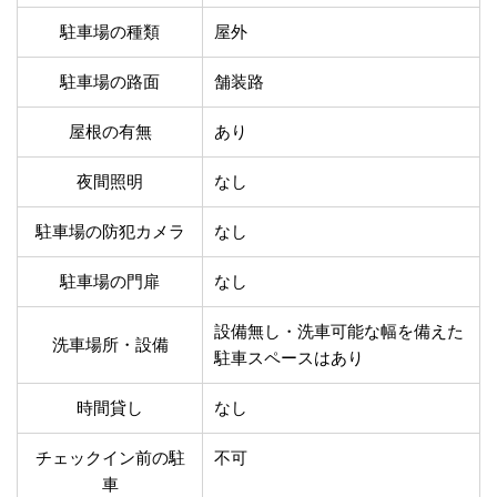
温泉あり
駐車場無料
駐車場の種類
屋外
舗装路の駐車場
屋内駐車場
屋根付き駐車場
門扉付き駐車場
駐車場の路面
舗装路
防犯カメラ付き駐車
夜間照明付き駐車場
場
屋根の有無
あり
洗車可能
時間貸し対応
チェックイン前駐車
キャッシュレス決済
夜間照明
なし
可能
対応
駐車場の防犯カメラ
なし
クレジットカード対
電子マネー対応
応
駐車場の門扉
なし
ツーリング専用プラ
QRコード決済対応
ンあり
設備無し・洗車可能な幅を備えた
洗車場所・設備
駐車スペースはあり
検索
時間貸し
なし
チェックイン前の駐
不可
車