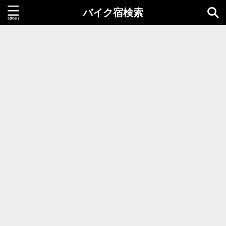
バイク宿検索
都道府県＝同時選択1つまで
北海道・東北地方
北海道
青森県
岩手県
秋田県
宮城県
山形県
福島県
関東地方
茨城県
栃木県
群馬県
千葉県
埼玉県
東京都
神奈川県