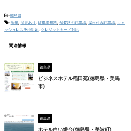
-
徳島県
-
旅館
,
温泉あり
,
駐車場無料
,
舗装路の駐車場
,
屋根付き駐車場
,
キャ
ッシュレス決済対応
,
クレジットカード対応
関連情報
徳島県
ビジネスホテル稲田苑(徳島県・美馬
市)
徳島県
ホテル白い燈台(徳島県・美波町)