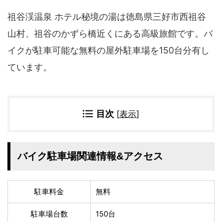
四国地方
祖谷渓温泉 ホテル秘境の湯は徳島県三好市西祖谷
香川県
徳島県
山村、祖谷のかずら橋近くにある高級旅館です。バ
高知県
愛媛県
イクが駐車可能な無料の屋外駐車場を150台分有し
九州地方
ています。
佐賀県
大分県
長崎県
鹿児島県
沖縄県
福岡県
宮崎県
熊本県
目次
[
表示
]
宿タイプ・条件(複数選択可)
スーパー銭湯(仮眠可
ホテル
バイク駐車場関連情報&アクセス
能)
旅館
民宿・ゲストハウス
ペンション
ライダーハウス
駐車料金
無料
コテージ・バンガロ
オーベルジュ
ー・貸別荘など
駐車場台数
150台