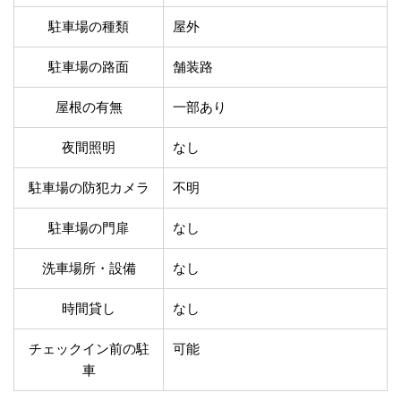
温泉あり
駐車場無料
駐車場の種類
屋外
舗装路の駐車場
屋内駐車場
屋根付き駐車場
門扉付き駐車場
駐車場の路面
舗装路
防犯カメラ付き駐車
夜間照明付き駐車場
場
屋根の有無
一部あり
洗車可能
時間貸し対応
チェックイン前駐車
キャッシュレス決済
夜間照明
なし
可能
対応
駐車場の防犯カメラ
不明
クレジットカード対
電子マネー対応
応
駐車場の門扉
なし
ツーリング専用プラ
QRコード決済対応
ンあり
洗車場所・設備
なし
検索
時間貸し
なし
チェックイン前の駐
可能
車