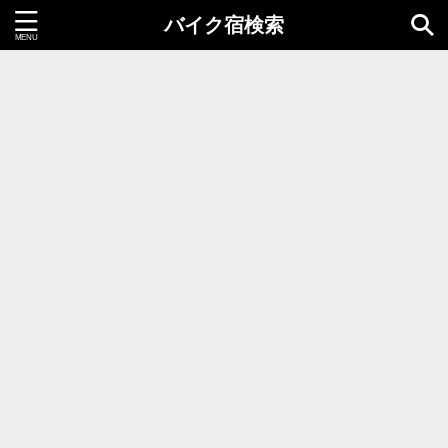
バイク宿検索
都道府県＝同時選択1つまで
北海道・東北地方
北海道
青森県
岩手県
秋田県
宮城県
山形県
福島県
関東地方
茨城県
栃木県
群馬県
千葉県
埼玉県
東京都
神奈川県