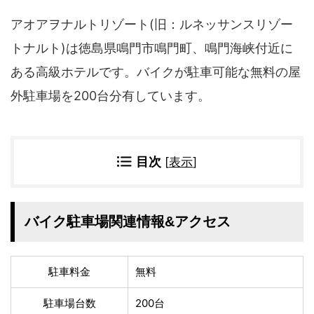
四国地方
アオアヲナルトリゾート(旧：ルネッサンスリゾー
香川県
徳島県
トナルト)は徳島県鳴門市鳴門町、鳴門海峡付近に
高知県
愛媛県
ある高級ホテルです。バイクが駐車可能な無料の屋
九州地方
外駐車場を200台分有しています。
佐賀県
大分県
長崎県
鹿児島県
沖縄県
福岡県
宮崎県
熊本県
目次
[
表示
]
宿タイプ・条件(複数選択可)
スーパー銭湯(仮眠可
ホテル
バイク駐車場関連情報&アクセス
能)
旅館
民宿・ゲストハウス
ペンション
ライダーハウス
駐車料金
無料
コテージ・バンガロ
オーベルジュ
ー・貸別荘など
駐車場台数
200台