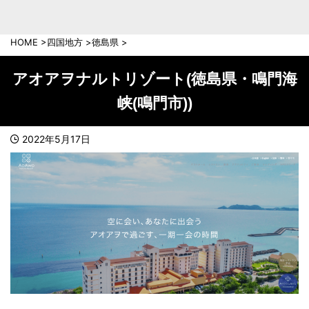
中部地方
新潟県
富山県
HOME
>
四国地方
>
徳島県
>
石川県
福井県
長野県
岐阜県
アオアヲナルトリゾート(徳島県・鳴門海
山梨県
静岡県
峡(鳴門市))
愛知県
三重県
近畿地方
2022年5月17日
滋賀県
京都府
大阪府
兵庫県
奈良県
和歌山県
中国地方
岡山県
広島県
鳥取県
島根県
山口県