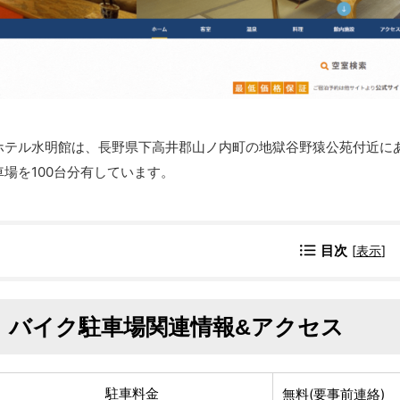
ホテル水明館は、長野県下高井郡山ノ内町の地獄谷野猿公苑付近に
車場を100台分有しています。
目次
[
表示
]
バイク駐車場関連情報&アクセス
駐車料金
無料(要事前連絡)