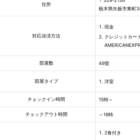
〒329-2136
住所
栃木県矢板市東町380
現金
対応決済方法
クレジットカード(
AMERICANE
部屋数
49室
部屋タイプ
洋室
チェックイン時間
15時～
チェックアウト時間
～16時
2食付き