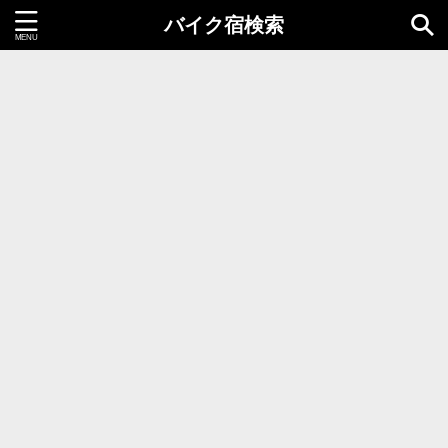
バイク宿検索
都道府県＝同時選択1つまで
北海道・東北地方
北海道
青森県
岩手県
秋田県
宮城県
山形県
福島県
関東地方
茨城県
栃木県
群馬県
千葉県
埼玉県
東京都
神奈川県