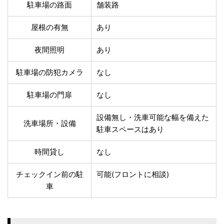
温泉あり
駐車場無料
駐車場の路面
舗装路
舗装路の駐車場
屋内駐車場
屋根の有無
あり
屋根付き駐車場
門扉付き駐車場
防犯カメラ付き駐車
夜間照明付き駐車場
夜間照明
あり
場
洗車可能
時間貸し対応
駐車場の防犯カメラ
なし
チェックイン前駐車
キャッシュレス決済
可能
対応
駐車場の門扉
なし
クレジットカード対
電子マネー対応
応
設備無し・洗車可能な幅を備えた
洗車場所・設備
ツーリング専用プラ
駐車スペースはあり
QRコード決済対応
ンあり
時間貸し
なし
検索
チェックイン前の駐
可能(フロントに相談)
車