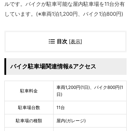
四国地方
ルです。バイクが駐車可能な屋内駐車場を11台分有
香川県
徳島県
しています。(※車両1泊1,200円、バイク1泊800円)
高知県
愛媛県
九州地方
佐賀県
目次
[
表示
大分県
]
長崎県
鹿児島県
沖縄県
福岡県
宮崎県
熊本県
バイク駐車場関連情報&アクセス
宿タイプ・条件(複数選択可)
車両1,200円(1日)、バイク800円(1
スーパー銭湯(仮眠可
駐車料金
ホテル
日)
能)
旅館
民宿・ゲストハウス
駐車場台数
11台
ペンション
ライダーハウス
コテージ・バンガロ
駐車場の種類
屋内(ガレージ)
オーベルジュ
ー・貸別荘など