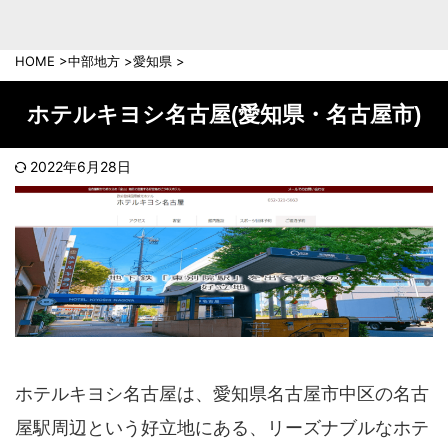
中部地方
新潟県
富山県
HOME
>
中部地方
>
愛知県
>
石川県
福井県
長野県
岐阜県
ホテルキヨシ名古屋(愛知県・名古屋市)
山梨県
静岡県
愛知県
三重県
2022年6月28日
近畿地方
滋賀県
京都府
大阪府
兵庫県
奈良県
和歌山県
中国地方
岡山県
広島県
鳥取県
島根県
ホテルキヨシ名古屋は、愛知県名古屋市中区の名古
山口県
屋駅周辺という好立地にある、リーズナブルなホテ