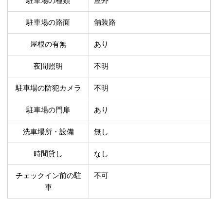
駐車場の種類
屋外
温泉あり
駐車場無料
舗装路の駐車場
屋内駐車場
駐車場の路面
舗装路
屋根付き駐車場
門扉付き駐車場
防犯カメラ付き駐車
屋根の有無
あり
夜間照明付き駐車場
場
洗車可能
時間貸し対応
夜間照明
不明
チェックイン前駐車
キャッシュレス決済
駐車場の防犯カメラ
不明
可能
対応
クレジットカード対
電子マネー対応
駐車場の門扉
あり
応
ツーリング専用プラ
QRコード決済対応
洗車場所・設備
無し
ンあり
時間貸し
なし
検索
チェックイン前の駐
不可
車