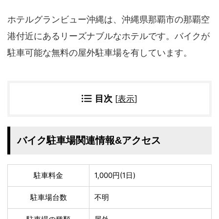
四国地方
ホテルグランビュー沖縄は、沖縄県那覇市の那覇空
香川県
徳島県
高知県
愛媛県
港付近にあるリーズナブルなホテルです。バイクが
九州地方
駐車可能な無料の屋外駐車場を有しています。
佐賀県
大分県
長崎県
鹿児島県
沖縄県
福岡県
目次
[
表示
]
宮崎県
熊本県
宿タイプ・条件(複数選択可)
バイク駐車場関連情報&アクセス
スーパー銭湯(仮眠可
ホテル
能)
旅館
民宿・ゲストハウス
駐車料金
1,000円(1日)
ペンション
ライダーハウス
駐車場台数
不明
コテージ・バンガロ
オーベルジュ
ー・貸別荘など