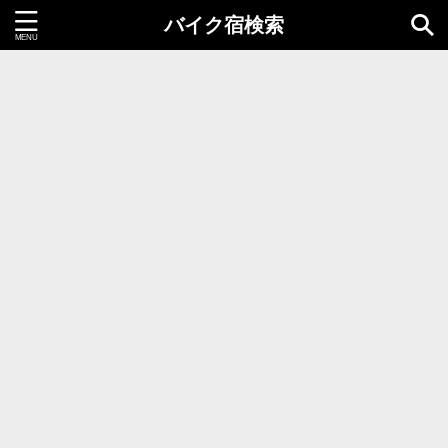
バイク宿検索
都道府県＝同時選択1つまで
北海道・東北地方
北海道
青森県
岩手県
秋田県
宮城県
山形県
福島県
関東地方
茨城県
栃木県
群馬県
千葉県
埼玉県
東京都
神奈川県