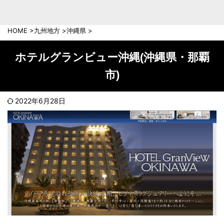
中部地方
新潟県
富山県
HOME
>
九州地方
>
沖縄県
>
石川県
福井県
長野県
岐阜県
ホテルグランビュー沖縄(沖縄県・那覇
山梨県
静岡県
市)
愛知県
三重県
近畿地方
2022年6月28日
滋賀県
京都府
大阪府
兵庫県
奈良県
和歌山県
中国地方
岡山県
広島県
鳥取県
島根県
山口県