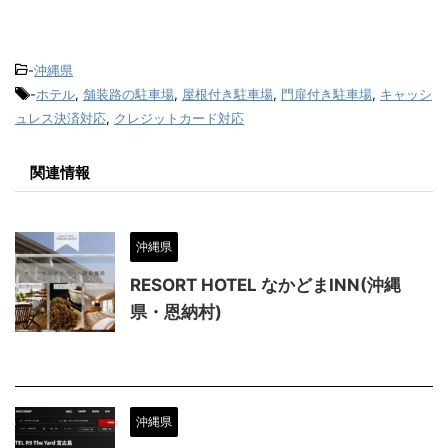
-
沖縄県
-
ホテル
,
舗装路の駐車場
,
屋根付き駐車場
,
門扉付き駐車場
,
キャッシ
ュレス決済対応
,
クレジットカード対応
関連情報
沖縄県
RESORT HOTEL なかどまINN(沖縄
県・恩納村)
沖縄県