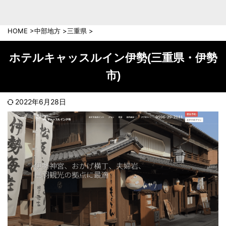
中部地方
新潟県
富山県
HOME
>
中部地方
>
三重県
>
石川県
福井県
長野県
岐阜県
ホテルキャッスルイン伊勢(三重県・伊勢
山梨県
静岡県
市)
愛知県
三重県
近畿地方
2022年6月28日
滋賀県
京都府
大阪府
兵庫県
奈良県
和歌山県
中国地方
岡山県
広島県
鳥取県
島根県
山口県