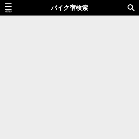
バイク宿検索
都道府県＝同時選択1つまで
北海道・東北地方
北海道
青森県
岩手県
秋田県
宮城県
山形県
福島県
関東地方
茨城県
栃木県
群馬県
千葉県
埼玉県
東京都
神奈川県