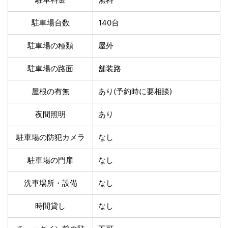
温泉あり
駐車場無料
舗装路の駐車場
屋内駐車場
駐車場台数
140台
屋根付き駐車場
門扉付き駐車場
防犯カメラ付き駐車
駐車場の種類
屋外
夜間照明付き駐車場
場
駐車場の路面
舗装路
洗車可能
時間貸し対応
チェックイン前駐車
キャッシュレス決済
屋根の有無
あり(予約時に要相談)
可能
対応
クレジットカード対
電子マネー対応
夜間照明
あり
応
ツーリング専用プラ
QRコード決済対応
駐車場の防犯カメラ
なし
ンあり
駐車場の門扉
なし
検索
洗車場所・設備
なし
時間貸し
なし