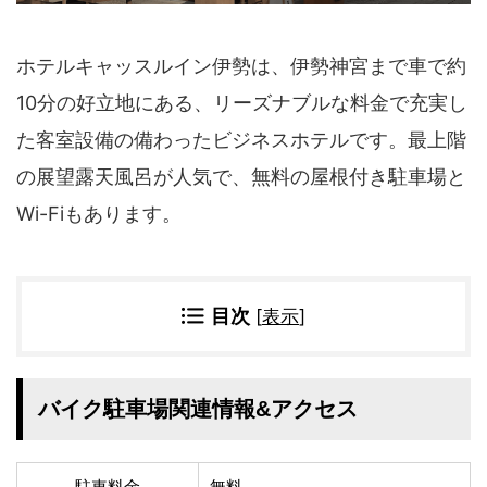
四国地方
香川県
徳島県
ホテルキャッスルイン伊勢は、伊勢神宮まで車で約
高知県
愛媛県
10分の好立地にある、リーズナブルな料金で充実し
九州地方
た客室設備の備わったビジネスホテルです。最上階
佐賀県
大分県
の展望露天風呂が人気で、無料の屋根付き駐車場と
長崎県
鹿児島県
沖縄県
福岡県
Wi-Fiもあります。
宮崎県
熊本県
宿タイプ・条件(複数選択可)
目次
[
表示
]
スーパー銭湯(仮眠可
ホテル
能)
旅館
民宿・ゲストハウス
バイク駐車場関連情報&アクセス
ペンション
ライダーハウス
コテージ・バンガロ
オーベルジュ
ー・貸別荘など
駐車料金
無料