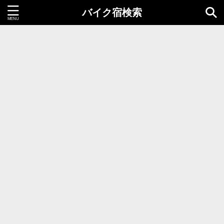
バイク宿検索
都道府県＝同時選択1つまで
北海道・東北地方
北海道
青森県
岩手県
秋田県
宮城県
山形県
福島県
関東地方
茨城県
栃木県
群馬県
千葉県
埼玉県
東京都
神奈川県