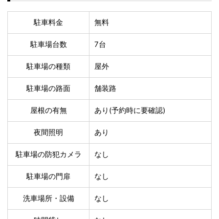
温泉あり
駐車場無料
舗装路の駐車場
屋内駐車場
駐車料金
無料
屋根付き駐車場
門扉付き駐車場
防犯カメラ付き駐車
駐車場台数
7台
夜間照明付き駐車場
場
洗車可能
時間貸し対応
駐車場の種類
屋外
チェックイン前駐車
キャッシュレス決済
駐車場の路面
舗装路
可能
対応
クレジットカード対
電子マネー対応
屋根の有無
あり(予約時に要確認)
応
ツーリング専用プラ
QRコード決済対応
夜間照明
あり
ンあり
駐車場の防犯カメラ
なし
検索
駐車場の門扉
なし
洗車場所・設備
なし