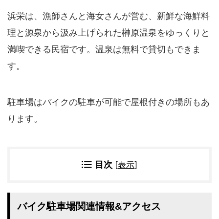
四国地方
浜栄は、漁師さんと海女さんが営む、新鮮な海鮮料
香川県
徳島県
理と源泉から汲み上げられた榊原温泉をゆっくりと
高知県
愛媛県
満喫できる民宿です。温泉は無料で貸切もできま
九州地方
す。
佐賀県
大分県
長崎県
鹿児島県
沖縄県
福岡県
駐車場はバイクの駐車が可能で屋根付きの場所もあ
宮崎県
熊本県
ります。
宿タイプ・条件(複数選択可)
スーパー銭湯(仮眠可
ホテル
能)
目次
[
表示
]
旅館
民宿・ゲストハウス
ペンション
ライダーハウス
コテージ・バンガロ
オーベルジュ
バイク駐車場関連情報&アクセス
ー・貸別荘など