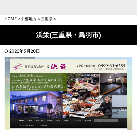
中部地方
新潟県
富山県
HOME
>
中部地方
>
三重県
>
石川県
福井県
長野県
岐阜県
浜栄(三重県・鳥羽市)
山梨県
静岡県
愛知県
三重県
2022年5月20日
近畿地方
滋賀県
京都府
大阪府
兵庫県
奈良県
和歌山県
中国地方
岡山県
広島県
鳥取県
島根県
山口県