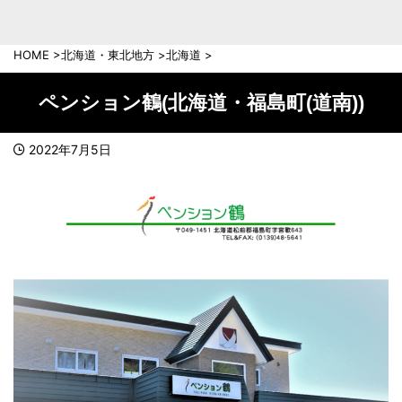
中部地方
新潟県
富山県
HOME
>
北海道・東北地方
>
北海道
>
石川県
福井県
長野県
岐阜県
ペンション鶴(北海道・福島町(道南))
山梨県
静岡県
愛知県
三重県
2022年7月5日
近畿地方
滋賀県
京都府
大阪府
兵庫県
奈良県
和歌山県
中国地方
岡山県
広島県
鳥取県
島根県
山口県