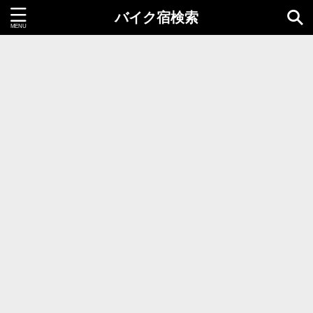
バイク宿検索
都道府県＝同時選択1つまで
北海道・東北地方
北海道
青森県
岩手県
秋田県
宮城県
山形県
福島県
関東地方
茨城県
栃木県
群馬県
千葉県
埼玉県
東京都
神奈川県