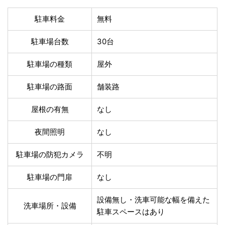
温泉あり
駐車場無料
舗装路の駐車場
屋内駐車場
駐車料金
無料
屋根付き駐車場
門扉付き駐車場
駐車場台数
30台
防犯カメラ付き駐車
夜間照明付き駐車場
場
駐車場の種類
屋外
洗車可能
時間貸し対応
チェックイン前駐車
キャッシュレス決済
駐車場の路面
舗装路
可能
対応
クレジットカード対
屋根の有無
なし
電子マネー対応
応
ツーリング専用プラ
夜間照明
なし
QRコード決済対応
ンあり
駐車場の防犯カメラ
不明
検索
駐車場の門扉
なし
設備無し・洗車可能な幅を備えた
洗車場所・設備
駐車スペースはあり