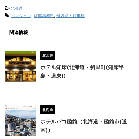
-
北海道
-
ペンション
,
駐車場無料
,
舗装路の駐車場
関連情報
北海道
ホテル知床(北海道・斜里町(知床半
島・道東))
北海道
ホテルパコ函館（北海道・函館市(道
南)）