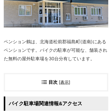
四国地方
香川県
徳島県
高知県
愛媛県
九州地方
佐賀県
大分県
ペンション鶴は、北海道松前郡福島町(道南)にある
長崎県
鹿児島県
沖縄県
福岡県
ペンションです。バイクの駐車が可能な、舗装され
宮崎県
熊本県
た無料の屋外駐車場を30台分有しています。
宿タイプ・条件(複数選択可)
スーパー銭湯(仮眠可
ホテル
能)
目次
[
表示
]
旅館
民宿・ゲストハウス
ペンション
ライダーハウス
コテージ・バンガロ
バイク駐車場関連情報&アクセス
オーベルジュ
ー・貸別荘など