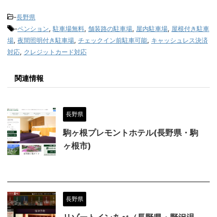
-
長野県
-
ペンション
,
駐車場無料
,
舗装路の駐車場
,
屋内駐車場
,
屋根付き駐車
場
,
夜間照明付き駐車場
,
チェックイン前駐車可能
,
キャッシュレス決済
対応
,
クレジットカード対応
関連情報
長野県
駒ヶ根プレモントホテル(長野県・駒
ヶ根市)
長野県