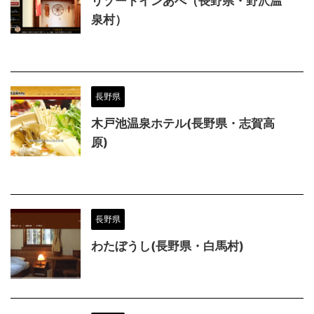
リゾートインあべ（長野県・野沢温
泉村）
長野県
木戸池温泉ホテル(長野県・志賀高
原)
長野県
わたぼうし(長野県・白馬村)