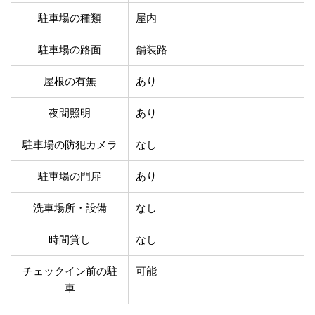
温泉あり
駐車場無料
駐車場の種類
屋内
舗装路の駐車場
屋内駐車場
屋根付き駐車場
門扉付き駐車場
駐車場の路面
舗装路
防犯カメラ付き駐車
夜間照明付き駐車場
場
屋根の有無
あり
洗車可能
時間貸し対応
夜間照明
あり
チェックイン前駐車
キャッシュレス決済
可能
対応
駐車場の防犯カメラ
なし
クレジットカード対
電子マネー対応
応
駐車場の門扉
あり
ツーリング専用プラ
QRコード決済対応
ンあり
洗車場所・設備
なし
検索
時間貸し
なし
チェックイン前の駐
可能
車