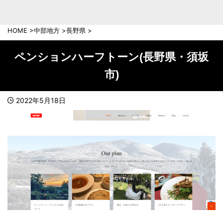
中部地方
新潟県
富山県
HOME
>
中部地方
>
長野県
>
石川県
福井県
長野県
岐阜県
ペンションハーフトーン(長野県・須坂
山梨県
静岡県
市)
愛知県
三重県
近畿地方
2022年5月18日
滋賀県
京都府
大阪府
兵庫県
奈良県
和歌山県
中国地方
岡山県
広島県
鳥取県
島根県
山口県