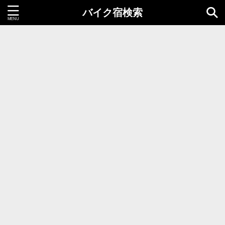
バイク宿検索
都道府県＝同時選択1つまで
北海道・東北地方
北海道
青森県
岩手県
秋田県
宮城県
山形県
福島県
関東地方
茨城県
栃木県
群馬県
千葉県
埼玉県
東京都
神奈川県