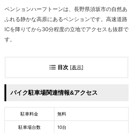
四国地方
ペンションハーフトーンは、長野県須坂市の自然あ
香川県
徳島県
ふれる静かな高原にあるペンションです。高速道路
高知県
愛媛県
ICを降りてから30分程度の立地でアクセスも抜群で
九州地方
す。
佐賀県
大分県
長崎県
鹿児島県
沖縄県
福岡県
宮崎県
熊本県
目次
[
表示
]
宿タイプ・条件(複数選択可)
スーパー銭湯(仮眠可
バイク駐車場関連情報&アクセス
ホテル
能)
旅館
民宿・ゲストハウス
ペンション
ライダーハウス
駐車料金
無料
コテージ・バンガロ
オーベルジュ
ー・貸別荘など
駐車場台数
10台