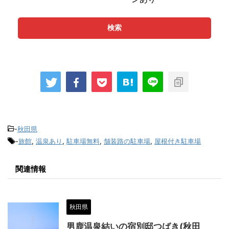
検索
-
秋田県
-
旅館
,
温泉あり
,
駐車場無料
,
舗装路の駐車場
,
屋根付き駐車場
関連情報
秋田県
男鹿温泉結いの宿別邸つばき(秋田