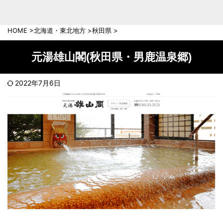
中部地方
新潟県
富山県
HOME
>
北海道・東北地方
>
秋田県
>
石川県
福井県
長野県
岐阜県
元湯雄山閣(秋田県・男鹿温泉郷)
山梨県
静岡県
愛知県
三重県
2022年7月6日
近畿地方
滋賀県
京都府
大阪府
兵庫県
奈良県
和歌山県
中国地方
岡山県
広島県
鳥取県
島根県
山口県