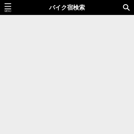
バイク宿検索
都道府県＝同時選択1つまで
北海道・東北地方
北海道
青森県
岩手県
秋田県
宮城県
山形県
福島県
関東地方
茨城県
栃木県
群馬県
千葉県
埼玉県
東京都
神奈川県