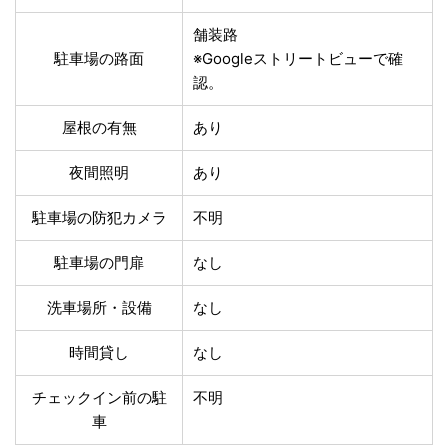
温泉あり
駐車場無料
舗装路の駐車場
屋内駐車場
舗装路
駐車場の路面
※Googleストリートビューで確
屋根付き駐車場
門扉付き駐車場
認。
防犯カメラ付き駐車
夜間照明付き駐車場
場
屋根の有無
あり
洗車可能
時間貸し対応
チェックイン前駐車
キャッシュレス決済
夜間照明
あり
可能
対応
クレジットカード対
駐車場の防犯カメラ
不明
電子マネー対応
応
ツーリング専用プラ
駐車場の門扉
なし
QRコード決済対応
ンあり
洗車場所・設備
なし
検索
時間貸し
なし
チェックイン前の駐
不明
車