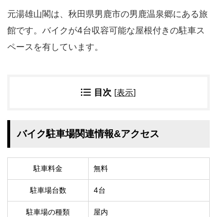
四国地方
元湯雄山閣は、秋田県男鹿市の男鹿温泉郷にある旅
香川県
徳島県
館です。バイクが4台収容可能な屋根付きの駐車ス
高知県
愛媛県
ペースを有しています。
九州地方
佐賀県
大分県
長崎県
鹿児島県
目次
[
表示
]
沖縄県
福岡県
宮崎県
熊本県
宿タイプ・条件(複数選択可)
バイク駐車場関連情報&アクセス
スーパー銭湯(仮眠可
ホテル
能)
駐車料金
無料
旅館
民宿・ゲストハウス
ペンション
ライダーハウス
駐車場台数
4台
コテージ・バンガロ
オーベルジュ
ー・貸別荘など
駐車場の種類
屋内