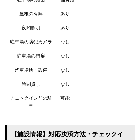
温泉あり
駐車場無料
舗装路の駐車場
屋内駐車場
屋根の有無
あり
屋根付き駐車場
門扉付き駐車場
防犯カメラ付き駐車
夜間照明
あり
夜間照明付き駐車場
場
駐車場の防犯カメラ
なし
洗車可能
時間貸し対応
チェックイン前駐車
キャッシュレス決済
駐車場の門扉
なし
可能
対応
クレジットカード対
電子マネー対応
洗車場所・設備
なし
応
ツーリング専用プラ
QRコード決済対応
時間貸し
なし
ンあり
チェックイン前の駐
可能
検索
車
【施設情報】対応決済方法・チェックイ