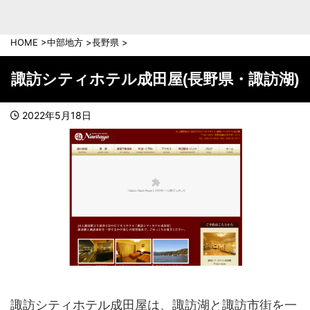
中部地方
新潟県
富山県
HOME
>
中部地方
>
長野県
>
石川県
福井県
長野県
岐阜県
諏訪シティホテル成田屋(長野県・諏訪湖)
山梨県
静岡県
愛知県
三重県
2022年5月18日
近畿地方
滋賀県
京都府
大阪府
兵庫県
奈良県
和歌山県
中国地方
岡山県
広島県
鳥取県
島根県
山口県
諏訪シティホテル成田屋は、諏訪湖と諏訪市街を一