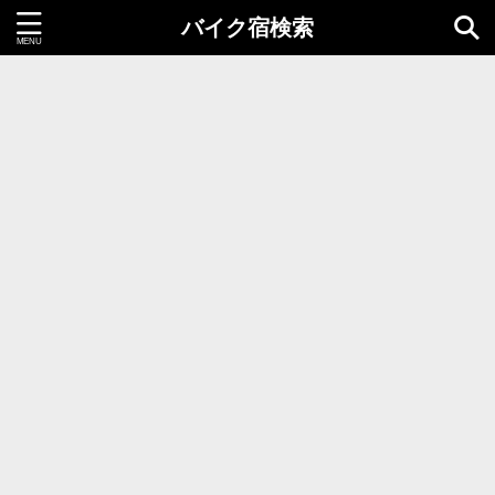
バイク宿検索
都道府県＝同時選択1つまで
北海道・東北地方
北海道
青森県
岩手県
秋田県
宮城県
山形県
福島県
関東地方
茨城県
栃木県
群馬県
千葉県
埼玉県
東京都
神奈川県