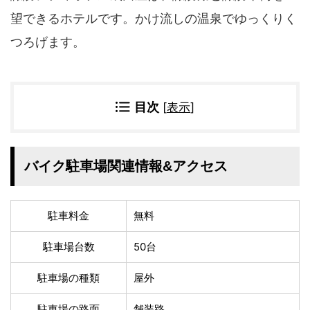
四国地方
望できるホテルです。かけ流しの温泉でゆっくりく
香川県
徳島県
つろげます。
高知県
愛媛県
九州地方
佐賀県
大分県
目次
[
表示
]
長崎県
鹿児島県
沖縄県
福岡県
宮崎県
熊本県
バイク駐車場関連情報&アクセス
宿タイプ・条件(複数選択可)
スーパー銭湯(仮眠可
駐車料金
無料
ホテル
能)
旅館
民宿・ゲストハウス
駐車場台数
50台
ペンション
ライダーハウス
駐車場の種類
屋外
コテージ・バンガロ
オーベルジュ
ー・貸別荘など
駐車場の路面
舗装路