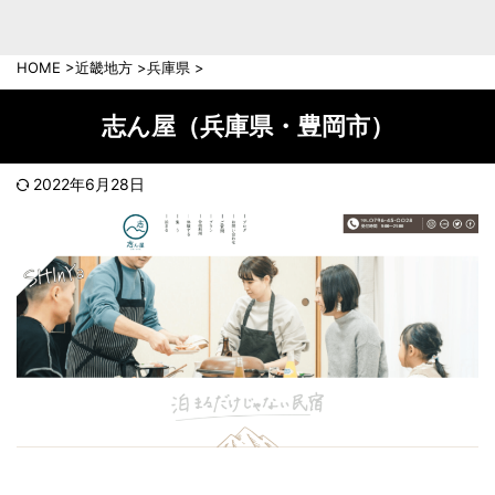
中部地方
新潟県
富山県
HOME
>
近畿地方
>
兵庫県
>
石川県
福井県
長野県
岐阜県
志ん屋（兵庫県・豊岡市）
山梨県
静岡県
愛知県
三重県
2022年6月28日
近畿地方
滋賀県
京都府
大阪府
兵庫県
奈良県
和歌山県
中国地方
岡山県
広島県
鳥取県
島根県
山口県