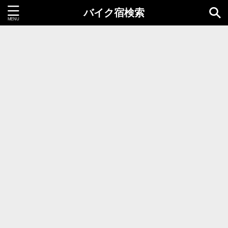
バイク宿検索
都道府県＝同時選択1つまで
北海道・東北地方
北海道
青森県
岩手県
秋田県
宮城県
山形県
福島県
関東地方
茨城県
栃木県
群馬県
千葉県
埼玉県
東京都
神奈川県