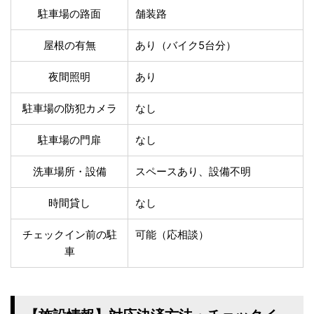
温泉あり
駐車場無料
駐車場の路面
舗装路
舗装路の駐車場
屋内駐車場
屋根付き駐車場
門扉付き駐車場
屋根の有無
あり（バイク5台分）
防犯カメラ付き駐車
夜間照明付き駐車場
場
夜間照明
あり
洗車可能
時間貸し対応
駐車場の防犯カメラ
なし
チェックイン前駐車
キャッシュレス決済
可能
対応
駐車場の門扉
なし
クレジットカード対
電子マネー対応
応
洗車場所・設備
スペースあり、設備不明
ツーリング専用プラ
QRコード決済対応
ンあり
時間貸し
なし
検索
チェックイン前の駐
可能（応相談）
車