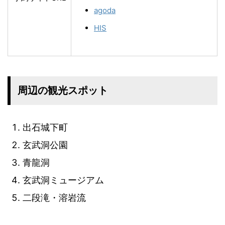
agoda
HIS
周辺の観光スポット
出石城下町
玄武洞公園
青龍洞
玄武洞ミュージアム
二段滝・溶岩流