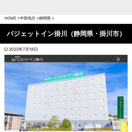
中部地方
新潟県
富山県
HOME
>
中部地方
>
静岡県
>
石川県
福井県
長野県
岐阜県
バジェットイン掛川（静岡県・掛川市）
山梨県
静岡県
愛知県
三重県
2022年7月16日
近畿地方
滋賀県
京都府
大阪府
兵庫県
奈良県
和歌山県
中国地方
岡山県
広島県
鳥取県
島根県
山口県