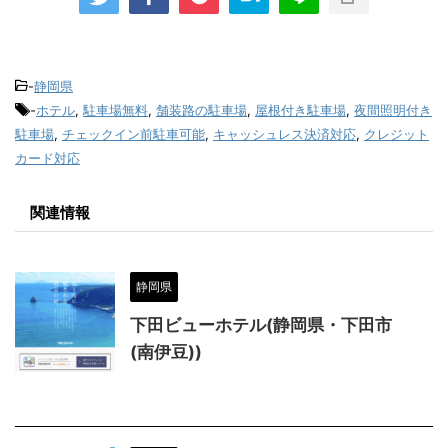
-
静岡県
-
ホテル
,
駐車場無料
,
舗装路の駐車場
,
屋根付き駐車場
,
夜間照明付き
駐車場
,
チェックイン前駐車可能
,
キャッシュレス決済対応
,
クレジット
カード対応
関連情報
静岡県
下田ビューホテル(静岡県・下田市
(南伊豆))