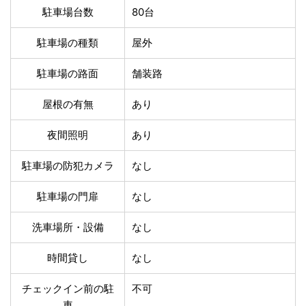
温泉あり
駐車場無料
駐車場台数
80台
舗装路の駐車場
屋内駐車場
屋根付き駐車場
門扉付き駐車場
駐車場の種類
屋外
防犯カメラ付き駐車
夜間照明付き駐車場
場
駐車場の路面
舗装路
洗車可能
時間貸し対応
屋根の有無
あり
チェックイン前駐車
キャッシュレス決済
可能
対応
夜間照明
あり
クレジットカード対
電子マネー対応
応
駐車場の防犯カメラ
なし
ツーリング専用プラ
QRコード決済対応
ンあり
駐車場の門扉
なし
検索
洗車場所・設備
なし
時間貸し
なし
チェックイン前の駐
不可
車