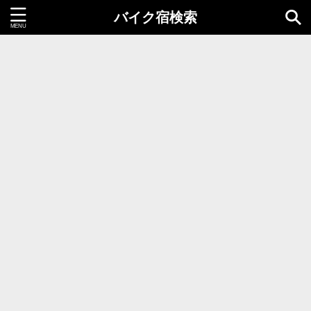
バイク宿検索
都道府県＝同時選択1つまで
北海道・東北地方
北海道
青森県
岩手県
秋田県
宮城県
山形県
福島県
関東地方
茨城県
栃木県
群馬県
千葉県
埼玉県
東京都
神奈川県