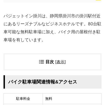
四国地方
香川県
徳島県
バジェットイン掛川は、静岡県掛川市の掛川駅付近
高知県
愛媛県
にあるリーズナブルなビジネスホテルです。80台駐
九州地方
車可能な無料駐車場に加え、バイク用の屋根付き駐
佐賀県
大分県
長崎県
鹿児島県
車場を有しています。
沖縄県
福岡県
宮崎県
熊本県
目次
[
表示
]
宿タイプ・条件(複数選択可)
スーパー銭湯(仮眠可
ホテル
能)
バイク駐車場関連情報&アクセス
旅館
民宿・ゲストハウス
ペンション
ライダーハウス
コテージ・バンガロ
オーベルジュ
駐車料金
無料
ー・貸別荘など