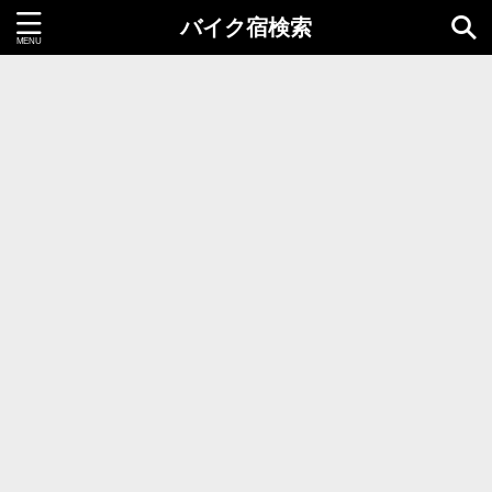
バイク宿検索
都道府県＝同時選択1つまで
北海道・東北地方
北海道
青森県
岩手県
秋田県
宮城県
山形県
福島県
関東地方
茨城県
栃木県
群馬県
千葉県
埼玉県
東京都
神奈川県