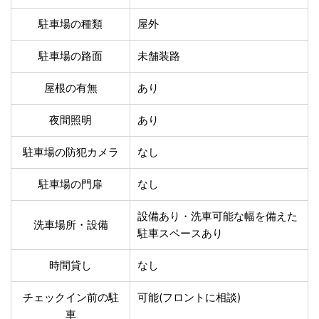
温泉あり
駐車場無料
舗装路の駐車場
屋内駐車場
駐車場の種類
屋外
屋根付き駐車場
門扉付き駐車場
駐車場の路面
未舗装路
防犯カメラ付き駐車
夜間照明付き駐車場
場
屋根の有無
あり
洗車可能
時間貸し対応
チェックイン前駐車
キャッシュレス決済
夜間照明
あり
可能
対応
クレジットカード対
駐車場の防犯カメラ
なし
電子マネー対応
応
ツーリング専用プラ
駐車場の門扉
なし
QRコード決済対応
ンあり
設備あり・洗車可能な幅を備えた
洗車場所・設備
駐車スペースあり
検索
時間貸し
なし
チェックイン前の駐
可能(フロントに相談)
車