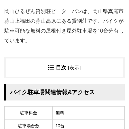
四国地方
岡山ひるぜん貸別荘ピーターパンは、岡山県真庭市
香川県
徳島県
高知県
愛媛県
蒜山上福田の蒜山高原にある貸別荘です。バイクが
九州地方
駐車可能な無料の屋根付き屋外駐車場を10台分有し
ています。
佐賀県
大分県
長崎県
鹿児島県
沖縄県
福岡県
宮崎県
熊本県
目次
[
表示
]
宿タイプ・条件(複数選択可)
スーパー銭湯(仮眠可
ホテル
バイク駐車場関連情報&アクセス
能)
旅館
民宿・ゲストハウス
ペンション
ライダーハウス
駐車料金
無料
コテージ・バンガロ
オーベルジュ
ー・貸別荘など
駐車場台数
10台