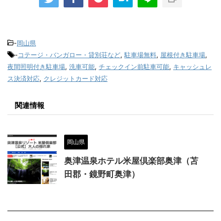
-
岡山県
-
コテージ・バンガロー・貸別荘など
,
駐車場無料
,
屋根付き駐車場
,
夜間照明付き駐車場
,
洗車可能
,
チェックイン前駐車可能
,
キャッシュレ
ス決済対応
,
クレジットカード対応
関連情報
岡山県
奥津温泉ホテル米屋倶楽部奥津（苫
田郡・鏡野町奥津）