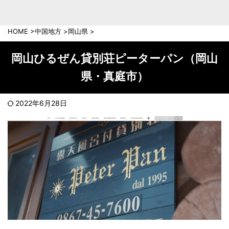
中部地方
新潟県
富山県
HOME
>
中国地方
>
岡山県
>
石川県
福井県
長野県
岐阜県
岡山ひるぜん貸別荘ピーターパン（岡山
山梨県
静岡県
県・真庭市）
愛知県
三重県
近畿地方
2022年6月28日
滋賀県
京都府
大阪府
兵庫県
奈良県
和歌山県
中国地方
岡山県
広島県
鳥取県
島根県
山口県