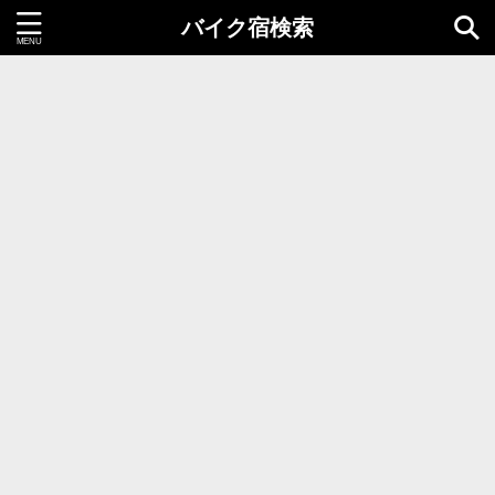
バイク宿検索
都道府県＝同時選択1つまで
北海道・東北地方
北海道
青森県
岩手県
秋田県
宮城県
山形県
福島県
関東地方
茨城県
栃木県
群馬県
千葉県
埼玉県
東京都
神奈川県