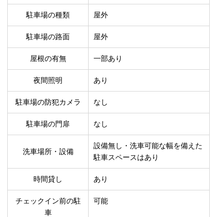
温泉あり
駐車場無料
駐車場の種類
屋外
舗装路の駐車場
屋内駐車場
屋根付き駐車場
門扉付き駐車場
駐車場の路面
屋外
防犯カメラ付き駐車
夜間照明付き駐車場
場
屋根の有無
一部あり
洗車可能
時間貸し対応
チェックイン前駐車
キャッシュレス決済
夜間照明
あり
可能
対応
クレジットカード対
駐車場の防犯カメラ
なし
電子マネー対応
応
駐車場の門扉
なし
ツーリング専用プラ
QRコード決済対応
ンあり
設備無し・洗車可能な幅を備えた
洗車場所・設備
駐車スペースはあり
検索
時間貸し
あり
チェックイン前の駐
可能
車