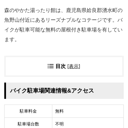
四国地方
森のやかた湯ったり館は、鹿児島県姶良郡湧水町の
香川県
徳島県
高知県
愛媛県
魚野山付近にあるリーズナブルなコテージです。バ
イクが駐車可能な無料の屋根付き駐車場を有してい
九州地方
ます。
佐賀県
大分県
長崎県
鹿児島県
沖縄県
福岡県
宮崎県
熊本県
目次
[
表示
]
宿タイプ・条件(複数選択可)
スーパー銭湯(仮眠可
ホテル
バイク駐車場関連情報&アクセス
能)
旅館
民宿・ゲストハウス
ペンション
ライダーハウス
駐車料金
無料
コテージ・バンガロ
オーベルジュ
ー・貸別荘など
駐車場台数
不明