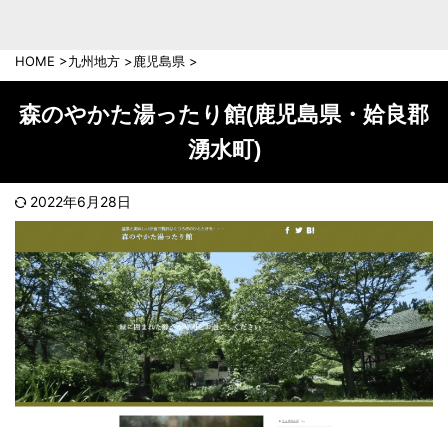
中部地方
新潟県
富山県
HOME
>
九州地方
>
鹿児島県
>
石川県
福井県
長野県
岐阜県
森のやかた湯ったり館(鹿児島県・姶良郡
山梨県
静岡県
湧水町)
愛知県
三重県
近畿地方
2022年6月28日
滋賀県
京都府
大阪府
兵庫県
奈良県
和歌山県
中国地方
岡山県
広島県
鳥取県
島根県
山口県