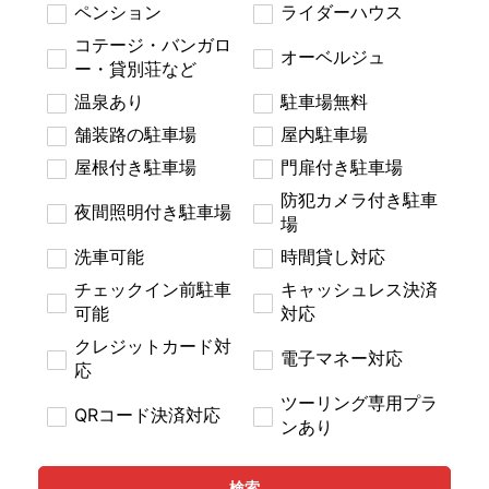
ペンション
ライダーハウス
コテージ・バンガロ
オーベルジュ
ー・貸別荘など
温泉あり
駐車場無料
舗装路の駐車場
屋内駐車場
屋根付き駐車場
門扉付き駐車場
防犯カメラ付き駐車
夜間照明付き駐車場
場
洗車可能
時間貸し対応
チェックイン前駐車
キャッシュレス決済
可能
対応
クレジットカード対
電子マネー対応
応
ツーリング専用プラ
QRコード決済対応
ンあり
検索