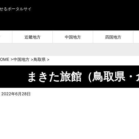
せるポータルサイ
方
近畿地方
中国地方
四国地方
OME
>
中国地方
>
鳥取県
>
まきた旅館（鳥取県・
2022年6月28日