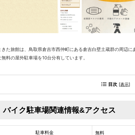
まきた旅館は、鳥取県倉吉市西仲町にある倉吉白壁土蔵群の周辺に
な無料の屋外駐車場を10台分有しています。
目次
[
表示
]
バイク駐車場関連情報&アクセス
駐車料金
無料