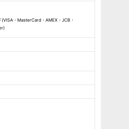
ISA・MasterCard・AMEX・JCB・
r)