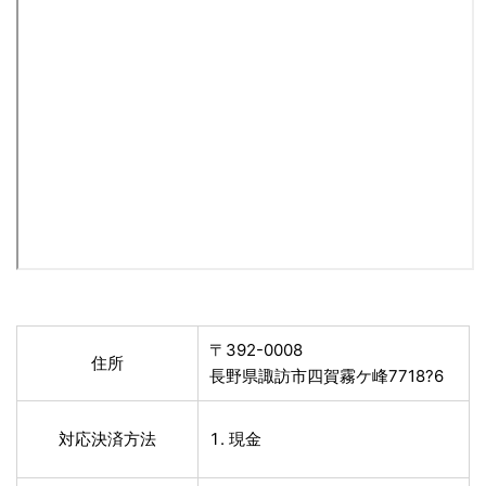
〒392-0008
住所
長野県諏訪市四賀霧ケ峰7718?6
対応決済方法
現金