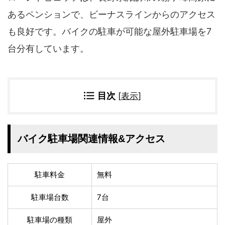
四国地方
あるペンションで、ビーナスラインからのアクセス
香川県
徳島県
も良好です。バイクの駐車が可能な屋外駐車場を7
高知県
愛媛県
台分有しています。
九州地方
佐賀県
大分県
長崎県
鹿児島県
目次
[
表示
]
沖縄県
福岡県
宮崎県
熊本県
宿タイプ・条件(複数選択可)
バイク駐車場関連情報&アクセス
スーパー銭湯(仮眠可
ホテル
能)
駐車料金
無料
旅館
民宿・ゲストハウス
ペンション
ライダーハウス
駐車場台数
7台
コテージ・バンガロ
オーベルジュ
ー・貸別荘など
駐車場の種類
屋外