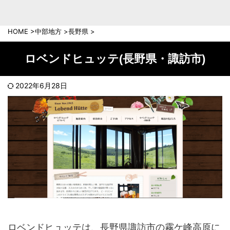
中部地方
新潟県
富山県
HOME
>
中部地方
>
長野県
>
石川県
福井県
長野県
岐阜県
ロベンドヒュッテ(長野県・諏訪市)
山梨県
静岡県
愛知県
三重県
2022年6月28日
近畿地方
滋賀県
京都府
大阪府
兵庫県
奈良県
和歌山県
中国地方
岡山県
広島県
鳥取県
島根県
山口県
ロベンドヒュッテは、長野県諏訪市の霧ケ峰高原に