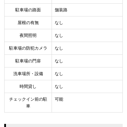
温泉あり
駐車場無料
舗装路の駐車場
屋内駐車場
駐車場の路面
舗装路
屋根付き駐車場
門扉付き駐車場
屋根の有無
なし
防犯カメラ付き駐車
夜間照明付き駐車場
場
夜間照明
なし
洗車可能
時間貸し対応
チェックイン前駐車
キャッシュレス決済
駐車場の防犯カメラ
なし
可能
対応
クレジットカード対
駐車場の門扉
なし
電子マネー対応
応
ツーリング専用プラ
洗車場所・設備
なし
QRコード決済対応
ンあり
時間貸し
なし
検索
チェックイン前の駐
可能
車