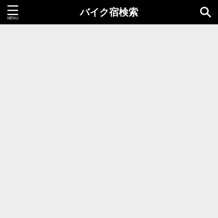
バイク宿検索
都道府県＝同時選択1つまで
北海道・東北地方
北海道
青森県
岩手県
秋田県
宮城県
山形県
福島県
関東地方
茨城県
栃木県
群馬県
千葉県
埼玉県
東京都
神奈川県